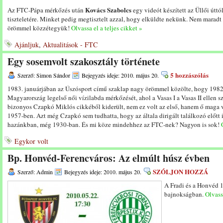
Kovács Szabolcs
Az FTC-Pápa mérkőzés után
egy videót készített az Üllői útt
tiszteletére. Minket pedig megtisztelt azzal, hogy elküldte nekünk. Nem marad
örömmel közzétegyük!
Olvassa el a teljes cikket »
Ajánljuk
,
Aktualitások - FTC
Egy sosemvolt szakosztály története
5 hozzászólás
Szerző: Simon Sándor
Bejegyzés ideje: 2010. május 20.
1983. januárjában az Úszósport című szaklap nagy örömmel közölte, hogy 1982
Magyarország legelső női vízilabda mérkőzését, ahol a Vasas I a Vasas II ellen 
bizonyos Czapkó Miklós cikkéből kiderült, nem ez volt az első, hanem ő maga v
1957-ben. Azt még Czapkó sem tudhatta, hogy az általa dirigált találkozó előtt 
hazánkban, még 1930-ban. És mi köze mindehhez az FTC-nek? Nagyon is sok!
Egykor volt
Bp. Honvéd-Ferencváros: Az elmúlt húsz évben
SZÓLJON HOZZÁ
Szerző: Admin
Bejegyzés ideje: 2010. május 20.
A Fradi és a Honvéd 1
bajnokságban.
Olvassa