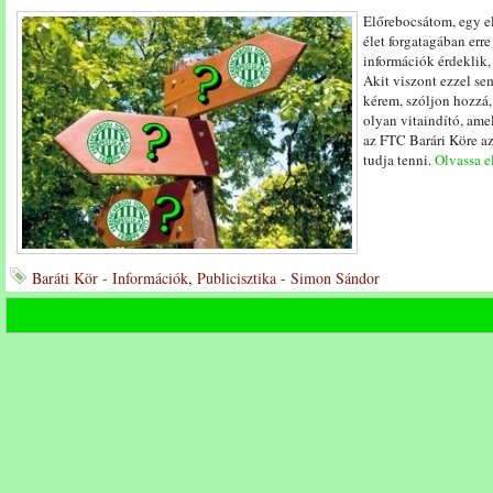
Előrebocsátom, egy el
élet forgatagában erre
információk érdeklik,
Akit viszont ezzel sem
kérem, szóljon hozzá,
olyan vitaindító, am
az FTC Barári Köre az
tudja tenni.
Olvassa el
Baráti Kör - Információk
,
Publicisztika - Simon Sándor