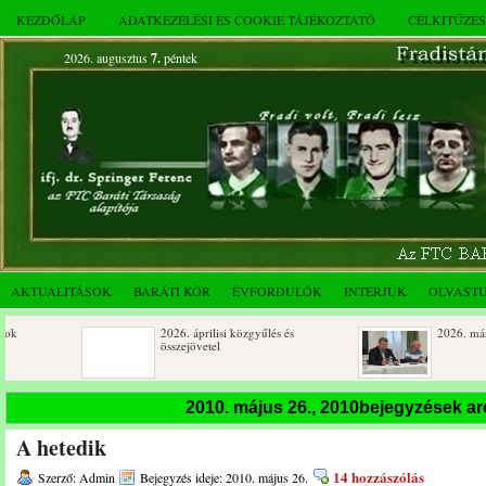
KEZDŐLAP
ADATKEZELÉSI ÉS COOKIE TÁJÉKOZTATÓ
CÉLKITŰZÉ
2026. augusztus
7.
péntek
AKTUALITÁSOK
BARÁTI KÖR
ÉVFORDULÓK
INTERJÚK
OLVAST
2026. áprilisi közgyűlés és
2026. márciusi összej
összejövetel
Születésnapi koszorúzások
Rendkívüli közgyűlés
2010. május 26., 2010bejegyzések a
novemberi összejövet
A hetedik
Az FTC Baráti Kör 2025. októberi
összejövetel
14 hozzászólás
Szerző: Admin
Bejegyzés ideje: 2010. május 26.