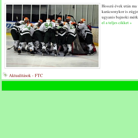
Hosszú évek után ma ú
karácsonykor is zúgj
ugyanis bajnoki mérkő
el a teljes cikket »
Aktualitások - FTC