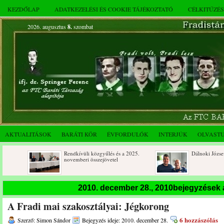
KEZDŐLAP
ADATKEZELÉSI ÉS COOKIE TÁJÉKOZTATÓ
CÉLKITŰZÉ
2026. augusztus
8.
szombat
AKTUALITÁSOK
BARÁTI KÖR
ÉVFORDULÓK
INTERJÚK
OLVAST
Rendkívüli közgyűlés és a 2025.
Dálnoki József 90 éves
novemberi összejövetel
2010. december 28., 2010bejegyzések
A Fradi mai szakosztályai: Jégkorong
6 hozzászólás
Szerző: Simon Sándor
Bejegyzés ideje: 2010. december 28.