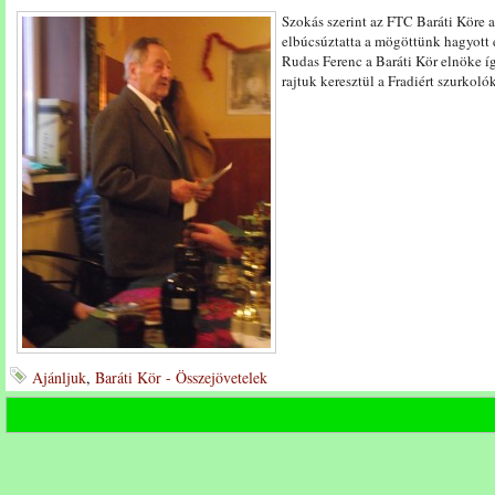
Szokás szerint az FTC Baráti Köre 
elbúcsúztatta a mögöttünk hagyott é
Rudas Ferenc a Baráti Kör elnöke í
rajtuk keresztül a Fradiért szurkoló
Ajánljuk
,
Baráti Kör - Összejövetelek