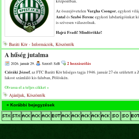
központban.
Vargha Csongor
Az összejövetelen
, egykori vil
Antal
Szabó Ferenc
és
egykori labdarúgóinkat kö
is szívesen válaszolnak.
Hajrá Fradi! Mindörökké!
Baráti Kör - Információk
,
Köszöntők
A hűség jutalma
2 hozzászólás
2026. január 29.
Szerző: SzB
Cziráki József
, az FTC Baráti Kör hűséges tagja 1946. január 27-én született a 
lakost számláló kis faluban, Pölöskén.
Olvassa el a teljes cikket »
Ajánljuk
,
Köszöntők
« Korábbi bejegyzések
