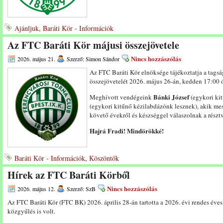
Ajánljuk
,
Baráti Kör - Információk
Az FTC Baráti Kör májusi összejövetele
Nincs hozzászólás
2026. május 21.
Szerző: Simon Sándor
Az FTC Baráti Kör elnöksége tájékoztatja a tags
összejövetelét 2026. május 26-án, kedden 17:00 ó
Bánki József
Meghívott vendégeink
(egykori ki
(egykori kitűnő kézilabdázónk lesznek), akik mes
követő évekről és készséggel válaszolnak a részt
Hajrá Fradi! Mindörökké!
Baráti Kör - Információk
,
Köszöntők
Hírek az FTC Baráti Körből
Nincs hozzászólás
2026. május 12.
Szerző: SzB
Az FTC Baráti Kör (FTC BK) 2026. április 28-án tartotta a 2026. évi rendes éves
közgyűlés is volt.