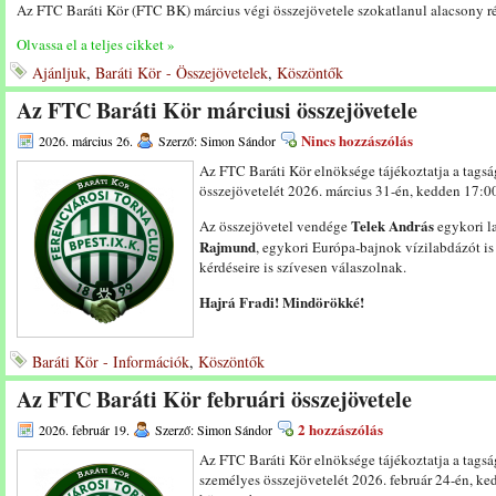
Az FTC Baráti Kör (FTC BK) március végi összejövetele szokatlanul alacsony rész
Olvassa el a teljes cikket »
Ajánljuk
,
Baráti Kör - Összejövetelek
,
Köszöntők
Az FTC Baráti Kör márciusi összejövetele
Nincs hozzászólás
2026. március 26.
Szerző: Simon Sándor
Az FTC Baráti Kör elnöksége tájékoztatja a tags
összejövetelét 2026. március 31-én, kedden 17:00
Telek András
Az összejövetel vendége
egykori l
Rajmund
, egykori Európa-bajnok vízilabdázót is
kérdéseire is szívesen válaszolnak.
Hajrá Fradi! Mindörökké!
Baráti Kör - Információk
,
Köszöntők
Az FTC Baráti Kör februári összejövetele
2 hozzászólás
2026. február 19.
Szerző: Simon Sándor
Az FTC Baráti Kör elnöksége tájékoztatja a tags
személyes összejövetelét 2026. február 24-én, ked