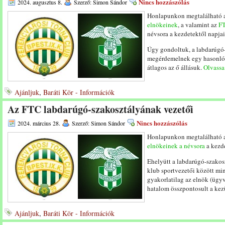
Nincs hozzászólás
2024. augusztus 8.
Szerző: Simon Sándor
Honlapunkon megtalálható 
elnökeinek
, a valamint az
FT
névsora a kezdetektől napja
Úgy gondoltuk, a labdarúgó-
megérdemelnek egy hasonló f
átlagos az ő állásuk.
Olvassa 
Ajánljuk
,
Baráti Kör - Információk
Az FTC labdarúgó-szakosztályának vezetői
Nincs hozzászólás
2024. március 28.
Szerző: Simon Sándor
Honlapunkon megtalálható 
elnökeinek a névsora
a kezde
Ehelyütt a labdarúgó-szakos
klub sportvezetői között mi
gyakorlatilag az elnök (ügy
hatalom összpontosult a ke
Ajánljuk
,
Baráti Kör - Információk