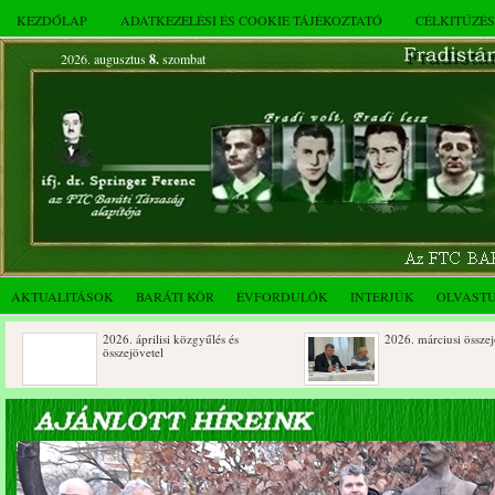
KEZDŐLAP
ADATKEZELÉSI ÉS COOKIE TÁJÉKOZTATÓ
CÉLKITŰZÉ
2026. augusztus
8.
szombat
AKTUALITÁSOK
BARÁTI KÖR
ÉVFORDULÓK
INTERJÚK
OLVAST
2026. áprilisi közgyűlés és
2026. márciusi összejövetel
összejövetel
Rendkívüli közgyűlés és a 2025.
Dálnoki József 90 éves
novemberi összejövetel