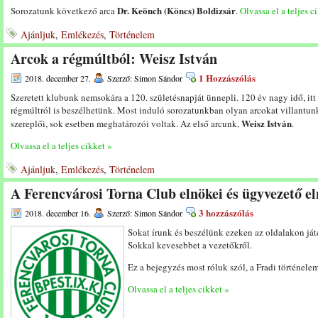
Dr. Keönch (Köncs) Boldizsár
Sorozatunk következő arca
.
Olvassa el a teljes c
Ajánljuk
,
Emlékezés
,
Történelem
Arcok a régmúltból: Weisz István
1 Hozzászólás
2018. december 27.
Szerző: Simon Sándor
Szeretett klubunk nemsokára a 120. születésnapját ünnepli. 120 év nagy idő, it
régmúltról is beszélhetünk. Most induló sorozatunkban olyan arcokat villantunk
Weisz István
szereplői, sok esetben meghatározói voltak. Az első arcunk,
.
Olvassa el a teljes cikket »
Ajánljuk
,
Emlékezés
,
Történelem
A Ferencvárosi Torna Club elnökei és ügyvezető el
3 hozzászólás
2018. december 16.
Szerző: Simon Sándor
Sokat írunk és beszélünk ezeken az oldalakon ját
Sokkal kevesebbet a vezetőkről.
Ez a bejegyzés most róluk szól, a Fradi történele
Olvassa el a teljes cikket »