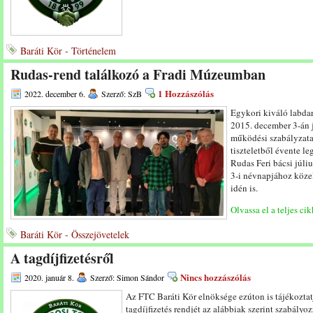
Baráti Kör - Történelem
Rudas-rend találkozó a Fradi Múzeumban
1 Hozzászólás
2022. december 6.
Szerző: SzB
Egykori kiváló labda
2015. december 3-án j
működési szabályzata s
tiszteletből évente l
Rudas Feri bácsi júli
3-i névnapjához közel
idén is.
Olvassa el a teljes cik
Baráti Kör - Összejövetelek
A tagdíjfizetésről
Nincs hozzászólás
2020. január 8.
Szerző: Simon Sándor
Az FTC Baráti Kör elnöksége ezúton is tájékoztatj
tagdíjfizetés rendjét az alábbiak szerint szabályo