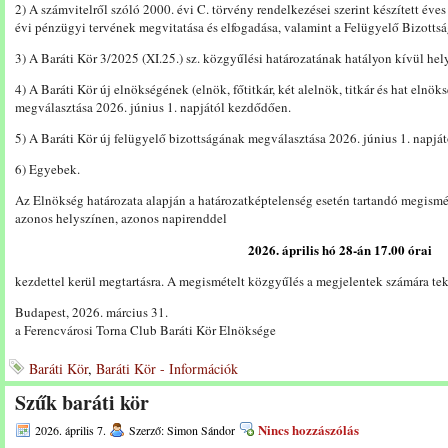
2) A számvitelről szóló 2000. évi C. törvény rendelkezései szerint készített éve
évi pénzügyi tervének megvitatása és elfogadása, valamint a Felügyelő Bizottsá
3) A Baráti Kör 3/2025 (XI.25.) sz. közgyűlési határozatának hatályon kívül hel
4) A Baráti Kör új elnökségének (elnök, főtitkár, két alelnök, titkár és hat elnöks
megválasztása 2026. június 1. napjától kezdődően.
5) A Baráti Kör új felügyelő bizottságának megválasztása 2026. június 1. napjá
6) Egyebek.
Az Elnökség határozata alapján a határozatképtelenség esetén tartandó megismé
azonos helyszínen, azonos napirenddel
2026. április hó 28-án 17.00
órai
kezdettel kerül megtartásra. A megismételt közgyűlés a megjelentek számára tek
Budapest, 2026. március 31.
a Ferencvárosi Torna Club Baráti Kör Elnöksége
Baráti Kör
,
Baráti Kör - Információk
Szűk baráti kör
Nincs hozzászólás
2026. április 7.
Szerző: Simon Sándor