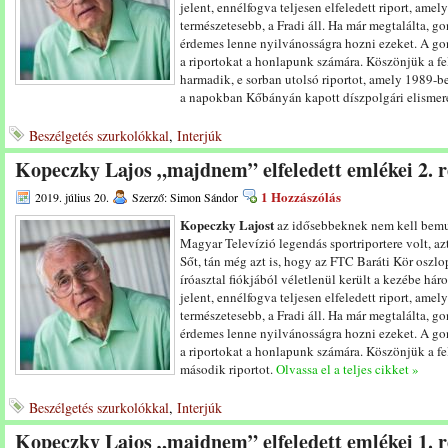
jelent, ennélfogva teljesen elfeledett riport, am
természetesebb, a Fradi áll. Ha már megtalálta, go
érdemes lenne nyilvánosságra hozni ezeket. A gond
a riportokat a honlapunk számára. Köszönjük a fel
harmadik, e sorban utolsó riportot, amely 1989-b
a napokban Kőbányán kapott díszpolgári elismer
Beszélgetés szurkolókkal
,
Interjúk
Kopeczky Lajos „majdnem” elfeledett emlékei 2. r
1 Hozzászólás
2019. július 20.
Szerző: Simon Sándor
Kopeczky Lajost
az idősebbeknek nem kell bemu
Magyar Televízió legendás sportriportere volt, azt
Sőt, tán még azt is, hogy az FTC Baráti Kör oszl
íróasztal fiókjából véletlenül került a kezébe hár
jelent, ennélfogva teljesen elfeledett riport, am
természetesebb, a Fradi áll. Ha már megtalálta, go
érdemes lenne nyilvánosságra hozni ezeket. A gond
a riportokat a honlapunk számára. Köszönjük a fel
második riportot.
Olvassa el a teljes cikket »
Beszélgetés szurkolókkal
,
Interjúk
Kopeczky Lajos „majdnem” elfeledett emlékei 1. r