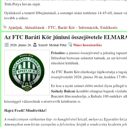
Tóth-Potya István sírját.
Gyülekező a temető főbejáratánál, a sorompó utáni területen 14:45-től, innen 
tovább a sírhoz.
Ajánljuk
,
Aktualitások - FTC
,
Baráti Kör - Információk
,
Emlékezés
Az FTC Baráti Kör júniusi összejövetele ELMAR
Nincs hozzászólás
2026. június 26.
Szerző: Molnár Péter
Frissítés:
a júniusi összejövetel a jelenleg tapas
Júliusban biztosan szünetet tartunk, az azt követ
értesítést küldünk.
Az FTC Baráti Kör elnöksége tájékoztatja a tags
összejövetelét 2026. június 30-án, kedden 17:00 ó
Ez lesz a nyári szünet előtti utolsó ilyen jelleg
Székely Bulcsú
(korábbi olimpiai bajnok vízilab
Barcáért film rendezője, a Kubala 100 emlékév a
készséggel válaszolnak a résztvevők kérdéseire is.
Hajrá Fradi! Mindörökké!
A rendezvényen várhatóan kép- és hangfelvétel készül, melyet az Egyesület közzét
Amennyiben nem kíván szerepelni a felvételen, kérjük a rendezvény kezdetén jele