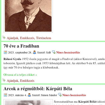
Ajánljuk
,
Emlékezés
,
Történelem
70 éve a Fradiban
Nincs hozzászólás
2023. szeptember 28.
Szerző: SzB
Rákosi Gyula
1952 őszén jegyezte el magát a Fradival (akkor Kinizsivel), amik
toborzón. Igazolt játékos csak 1953 februárjában lett. Az október 9-én 85. szül
így már 70 éve hűséges tagja a klubunknak.
Olvassa el a teljes cikket »
Ajánljuk
,
Emlékezés
Arcok a régmúltból: Kárpáti Béla
Nincs hozzászólás
2023. március 4.
Szerző: Simon Sándor
Kárpáti Bélát
Sorozatunkban ma
idézzü