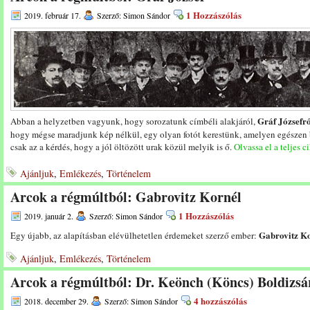
1 Hozzászólás
2019. február 17.
Szerző: Simon Sándor
Gráf Józsefr
Abban a helyzetben vagyunk, hogy sorozatunk címbéli alakjáról,
hogy mégse maradjunk kép nélkül, egy olyan fotót kerestünk, amelyen egészen
csak az a kérdés, hogy a jól öltözött urak közül melyik is ő.
Olvassa el a teljes c
Ajánljuk
,
Emlékezés
,
Történelem
Arcok a régmúltból: Gabrovitz Kornél
1 Hozzászólás
2019. január 2.
Szerző: Simon Sándor
Gabrovitz Ko
Egy újabb, az alapításban elévülhetetlen érdemeket szerző ember:
Ajánljuk
,
Emlékezés
,
Történelem
Arcok a régmúltból: Dr. Keönch (Köncs) Boldizsá
4 hozzászólás
2018. december 29.
Szerző: Simon Sándor