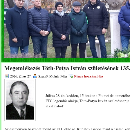
Megemlékezés Tóth-Potya István születésének 135.
Nincs hozzászólás
2026. július 27.
Szerző: Molnár Péter
Július 28-án, kedden, 15 órakor a Fiumei úti temetőb
FTC legendás alakja, Tóth-Potya István születésnapja
alkalmából!
Az eseményen beszédet mond az FTC elnöke, Kubatov Gábor, majd a család ké