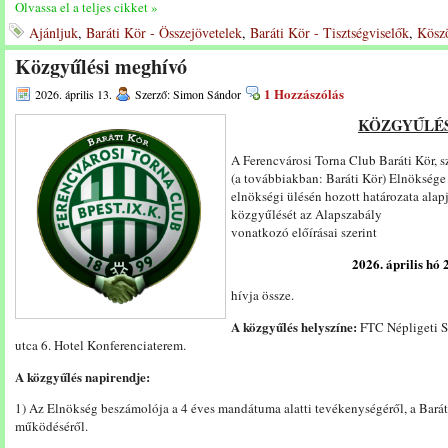
Olvassa el a teljes cikket »
Ajánljuk
,
Baráti Kör - Összejövetelek
,
Baráti Kör - Tisztségviselők
,
Kösz
Közgyűlési meghívó
1 Hozzászólás
2026. április 13.
Szerző: Simon Sándor
KÖZGYŰLÉS
A Ferencvárosi Torna Club Baráti Kör, s
(a továbbiakban: Baráti Kör) Elnöksége
elnökségi ülésén hozott határozata alap
közgyűlését az Alapszabály
vonatkozó előírásai szerint
2026. április hó 
hívja össze.
A közgyűlés helyszíne:
FTC Népligeti Sp
utca 6. Hotel Konferenciaterem.
A közgyűlés napirendje:
1) Az Elnökség beszámolója a 4 éves mandátuma alatti tevékenységéről, a Barát
működéséről.