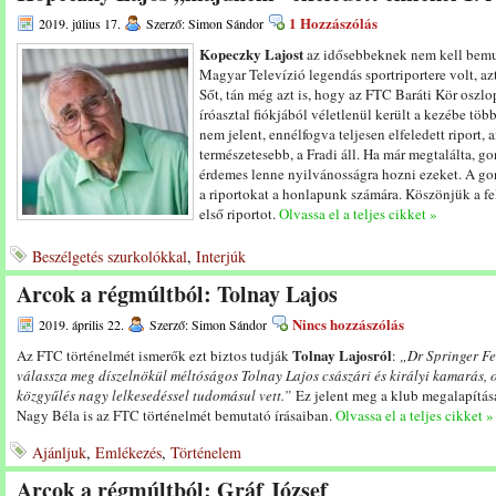
1 Hozzászólás
2019. július 17.
Szerző: Simon Sándor
Kopeczky Lajost
az idősebbeknek nem kell bemu
Magyar Televízió legendás sportriportere volt, azt
Sőt, tán még azt is, hogy az FTC Baráti Kör oszl
íróasztal fiókjából véletlenül került a kezébe töb
nem jelent, ennélfogva teljesen elfeledett riport
természetesebb, a Fradi áll. Ha már megtalálta, go
érdemes lenne nyilvánosságra hozni ezeket. A gond
a riportokat a honlapunk számára. Köszönjük a fel
első riportot.
Olvassa el a teljes cikket »
Beszélgetés szurkolókkal
,
Interjúk
Arcok a régmúltból: Tolnay Lajos
Nincs hozzászólás
2019. április 22.
Szerző: Simon Sándor
Tolnay Lajosról
Az FTC történelmét ismerők ezt biztos tudják
:
„Dr Springer F
válassza
meg
díszelnökül
méltóságos
Tolnay
Lajos
császári
és
királyi
kamar
ás,
közgyűlés
nagy
lelkesedéssel
tudomásul
vett.”
Ez jelent meg a klub megalapításá
Nagy Béla is az FTC történelmét bemutató írásaiban.
Olvassa el a teljes cikket »
Ajánljuk
,
Emlékezés
,
Történelem
Arcok a régmúltból: Gráf József