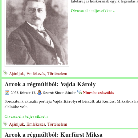
labdarúgás hőskorának egyik legendás a
Olvassa el a teljes cikket »
Ajánljuk
,
Emlékezés
,
Történelem
Arcok a régmúltból: Vajda Károly
Nincs hozzászólás
2023. február 13.
Szerző: Simon Sándor
Vajda Károlyról
Sorozatunk aktuális portréja
készült, aki Kurfürst Miksához h
alelnöke volt.
Olvassa el a teljes cikket »
Ajánljuk
,
Emlékezés
,
Történelem
Arcok a régmúltból: Kurfürst Miksa