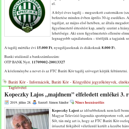
el.
A folyó éves tagdíj – megszokott csatornákon (sz
befizetése minden évben április 30-ig esedékes. A
tagdíjat, az május első hetében, az általa megado
figyelmeztető értesítést kap, amely szerint a hián
lehetősége. Aki ezen figyelmeztetés ellenére elmul
legnagyobb sajnálatunkra – töröljük a tagjaink so
15.000 Ft
8.000 F
A tagdíj mértéke évi
, nyugdíjasoknak és diákoknak
t.
Banki utalásnál a bankszámlaszám:
11709002-20013327
OTP BANK Nyrt.
A közleménybe a nevet és az FTC Baráti Kör tagdíj szöveget kérjük feltüntetni.
Baráti Kör - Információk
,
Baráti Kör - Közgyűlési jegyzőkönyvek, elnöks
Tagfelvétel
Kopeczky Lajos „majdnem” elfeledett emlékei 3. r
Nincs hozzászólás
2019. július 28.
Szerző: Simon Sándor
Kopeczky Lajost
az idősebbeknek nem kell bemu
Magyar Televízió legendás sportriportere volt, azt
Sőt, tán még azt is, hogy az FTC Baráti Kör oszl
íróasztal fiókjából véletlenül került a kezébe hár