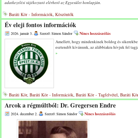
adatkezelési tájékoztató elérhető az Egyesület honlapján.
Baráti Kör - Információk
,
Köszöntők
Év eleji fontos információk
Nincs hozzászólás
2026. január 3.
Szerző: Simon Sándor
Amellett, hogy mindenkinek boldog és sikerekbe
esztendőt kívánunk, az alábbiakra hívjuk fel tagj
»
Baráti Kör
,
Baráti Kör - Információk
,
Baráti Kör - Tagfelvétel
,
Baráti Kör
Arcok a régmúltból: Dr. Gregersen Endre
Nincs hozzászólás
2024. december 2.
Szerző: Simon Sándor