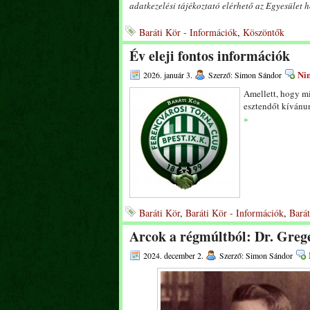
adatkezelési tájékoztató elérhető az Egyesület 
Baráti Kör - Információk
,
Köszöntők
Év eleji fontos információk
Nin
2026. január 3.
Szerző: Simon Sándor
Amellett, hogy m
esztendőt kívánun
»
Baráti Kör
,
Baráti Kör - Információk
,
Barát
Arcok a régmúltból: Dr. Greg
2024. december 2.
Szerző: Simon Sándor