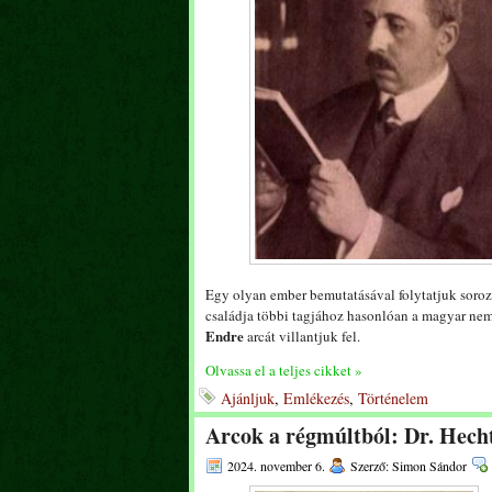
Egy olyan ember bemutatásával folytatjuk soroza
családja többi tagjához hasonlóan a magyar nemz
Endre
arcát villantjuk fel.
Olvassa el a teljes cikket »
Ajánljuk
,
Emlékezés
,
Történelem
Arcok a régmúltból: Dr. Hech
2024. november 6.
Szerző: Simon Sándor