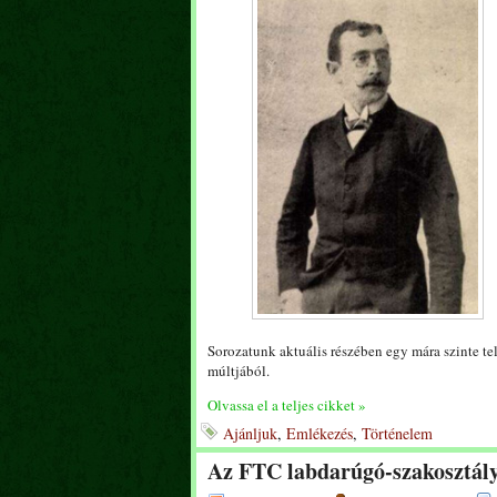
Sorozatunk aktuális részében egy mára szinte tel
múltjából.
Olvassa el a teljes cikket »
Ajánljuk
,
Emlékezés
,
Történelem
Az FTC labdarúgó-szakosztály