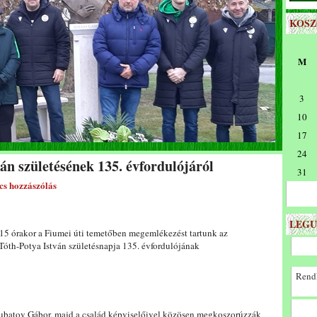
KOS
M
3
10
17
24
n születésének 135. évfordulójáról
31
cs hozzászólás
LEGU
 15 órakor a Fiumei úti temetőben megemlékezést tartunk az
Tóth-Potya István születésnapja 135. évfordulójának
Rendk
batov Gábor, majd a család képviselőivel közösen megkoszorúzzák