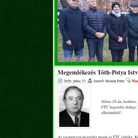
Megemlékezés Tóth-Potya Istvá
Nin
2026. július 27.
Szerző: Molnár Péter
Július 28-án, kedden,
FTC legendás alakja, 
alkalmából!
Az eseményen beszédet mond az FTC elnöke, Ku