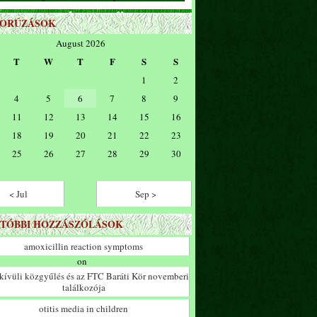
ZORÚZÁSOK
August 2026
T
W
T
F
S
S
1
2
4
5
6
7
8
9
11
12
13
14
15
16
18
19
20
21
22
23
25
26
27
28
29
30
< Jul
Sep >
TÓBBI HOZZÁSZÓLÁSOK
amoxicillin reaction symptoms
on
ívüli közgyűlés és az FTC Baráti Kör novemberi
találkozója
otitis media in children