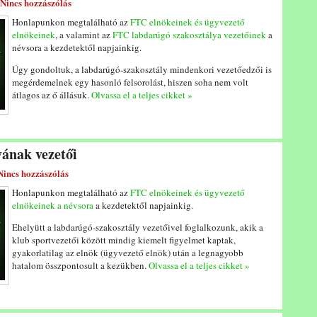
Nincs hozzászólás
Honlapunkon megtalálható az
FTC elnökeinek és ügyvezető
elnökeinek
, a valamint az
FTC labdarúgó szakosztálya vezetőinek
a
névsora a kezdetektől napjainkig.
Úgy gondoltuk, a labdarúgó-szakosztály mindenkori vezetőedzői is
megérdemelnek egy hasonló felsorolást, hiszen soha nem volt
átlagos az ő állásuk.
Olvassa el a teljes cikket »
ának vezetői
Nincs hozzászólás
Honlapunkon megtalálható az
FTC elnökeinek és ügyvezető
elnökeinek a névsora
a kezdetektől napjainkig.
Ehelyütt a labdarúgó-szakosztály vezetőivel foglalkozunk, akik a
klub sportvezetői között mindig kiemelt figyelmet kaptak,
gyakorlatilag az elnök (ügyvezető elnök) után a legnagyobb
hatalom összpontosult a kezükben.
Olvassa el a teljes cikket »