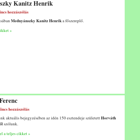
szky Kanitz Henrik
incs hozzászólás
Mednyánszky Kanitz Henrik
ásában
a főszereplő.
cikket »
 Ferenc
incs hozzászólás
Horváth
nk aktuális bejegyzésében az idén 150 esztendeje született
ől
szólunk.
l a teljes cikket »