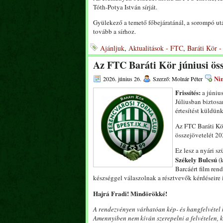
Tóth-Potya István sírját.
Gyülekező a temető főbejáratánál, a sorompó ut
tovább a sírhoz.
Ajánljuk
,
Aktualitások - FTC
,
Baráti Kör -
Az FTC Baráti Kör júniusi ö
Nin
2026. június 26.
Szerző: Molnár Péter
Frissítés:
a június
Júliusban biztosa
értesítést küldünk
Az FTC Baráti Kör
összejövetelét 20
Ez lesz a nyári s
Székely Bulcsú
(k
Barcáért film ren
készséggel válaszolnak a résztvevők kérdéseire i
Hajrá Fradi! Mindörökké!
A rendezvényen várhatóan kép- és hangfelvétel ké
Amennyiben nem kíván szerepelni a felvételen, k