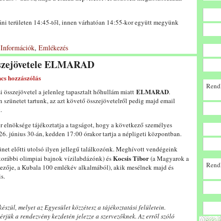
áni területen 14:45-től, innen várhatóan 14:55-kor együtt megyünk
 Információk
,
Emlékezés
sszejövetele ELMARAD
cs hozzászólás
Rendk
ELMARAD
i összejövetel a jelenleg tapasztalt hőhullám miatt
.
n szünetet tartunk, az azt követő összejövetelről pedig majd email
.
 elnöksége tájékoztatja a tagságot, hogy a következő személyes
26. június 30-án, kedden 17:00 órakor tartja a népligeti központban.
zünet előtti utolsó ilyen jellegű találkozónk. Meghívott vendégeink
Kocsis Tibor
orábbi olimpiai bajnok vízilabdázónk) és
(a Magyarok a
Rendk
dezője, a Kubala 100 emlékév alkalmából), akik mesélnek majd és
s.
szül, melyet az Egyesület közzétesz a tájékoztatási felületein.
érjük a rendezvény kezdetén jelezze a szervezőknek. Az erről szóló