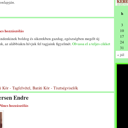
KERE
honlapján.
h
3
cs hozzászólás
10
17
indenkinek boldog és sikerekben gazdag, egészségben megélt új
24
k, az alábbiakra hívjuk fel tagjaink figyelmét.
Olvassa el a teljes cikket
31
« júl
i Kör - Tagfelvétel
,
Baráti Kör - Tisztségviselők
ersen Endre
Nincs hozzászólás