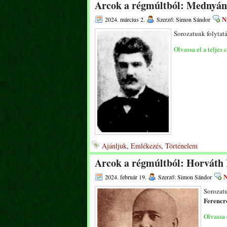
Arcok a régmúltból: Mednyán
N
2024. március 2.
Szerző: Simon Sándor
Sorozatunk folytat
Olvassa el a teljes 
Ajánljuk
,
Emlékezés
,
Történelem
Arcok a régmúltból: Horváth
N
2024. február 19.
Szerző: Simon Sándor
Sorozatu
Ferencr
Olvassa e