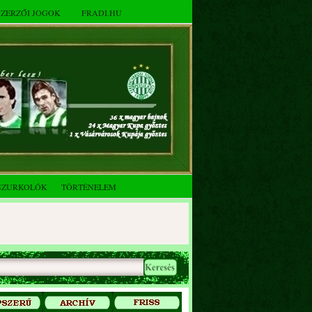
SZERZŐI JOGOK
FRADI.HU
SZURKOLÓK
TÖRTÉNELEM
2025. decemberi évzáró
összejövetel
Az FTC Baráti Kör 2025. októberi
összejövetel