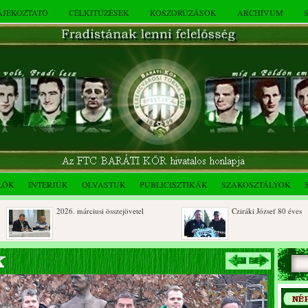
TÁJÉKOZTATÓ
CÉLKITŰZÉSEK
KOSZORÚZÁSOK
ARCHÍVUM
LÓK
INTERJÚK
OLVASTUK
PUBLICISZTIKÁK
SZAKOSZTÁLYOK
2026. márciusi összejövetel
Cziráki József 80 éves
Dálnoki József 90 éves
Albert Flórián sírjának
megkoszorúzása