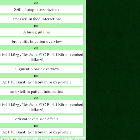
on
Születésnapi koszorúzások
amoxicillin food interactions
on
A hűség jutalma
bronchitis infection overview
on
ívüli közgyűlés és az FTC Baráti Kör novemberi
találkozója
augmentin basic overview
on
Az FTC Baráti Kör februári összejövetele
amoxicillin patient information
on
ívüli közgyűlés és az FTC Baráti Kör novemberi
találkozója
orlistat severe side effects
on
Az FTC Baráti Kör februári összejövetele