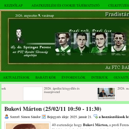
KEZDŐLAP
ADATKEZELÉSI ÉS COOKIE TÁJÉKOZTATÓ
CÉLKITŰZÉ
2026. augusztus
9.
vasárnap
AKTUALITÁSOK
BARÁTI KÖR
ÉVFORDULÓK
INTERJÚK
OLVAST
2026. áprilisi közgyűlés és
2026. márciusi össze
összejövetel
Születésnapi koszorúzások
Rendkívüli közgyűlé
Bukovi Márton (25/02/11 10:50 - 11:30)
novemberi összejöve
Bukovi
a hozzászólások l
Szerző: Simon Sándor
Bejegyzés ideje: 2025. január 21.
Márton
Az FTC Baráti Kör 2025. októberi
Bukovi Márton,
40 esztendeje hogy
a profi Feren
összejövetel
(25/02/11