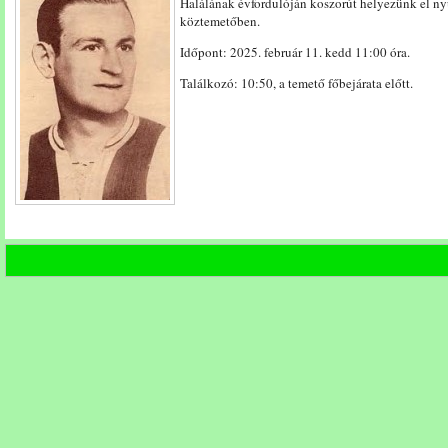
Halálának évfordulóján koszorút helyezünk el nyu
10:50
köztemetőben.
-
11:30)
Időpont: 2025. február 11. kedd 11:00 óra.
bejegyzéshez
Találkozó: 10:50, a temető főbejárata előtt.