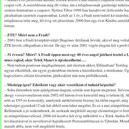
csapat volt. A szerződésem még élt volna, ám a tulajdonosnak gazdasági nehézs
szinten fenntartani a csapatot. Nyilasi Tibor 1998-ban hazahívott, kölcsönbe ha
játszhattam szeretett csapatomban. Letelt az 1 év, a Fradi nem tudott kivásárolni
tulajdonosa tette meg, fél évig ott játszottam. 2000-ben egy évre Kínába szerz
lettem.
ZTE? Miért nem a Fradi?
–
– 2001-ben a Fradi középhátvédjét Dragóner Attilának hívták, akivel meg volt
ZTE hívott, elfogadtam a hívást. De egy év után 2001 végén elegem lett a profi 
31 évesen? Miért? A Fradi éppen most egy 40 éves angol játékost tesztel a 
–
nincs rajtad, akár Telek Manci is újrakezdhetné….
– Nem tudom pontosan megfogalmazni, mit éreztem akkor. Elfáradtam! Testileg is
ugyan elkerültek, ám egyre gyakrabban éreztem a húzódásokat, a derekamat. Úgy
kapcsolatos célzást köszönöm, játékosként már nem próbálkoznék.
Másképp igen? Edzőként vagy akár vezetőként el tudnád képzelni?
–
– Soha életemben nem ajánlgattam magam, ezután sem fogom megtenni. Szívese
ahogy visszavonulásom után 2002-től három éven keresztül meg is tettem ifj. A
nőtt az U95-ös korosztály, amelynek mérkőzéseire bizony, ha időm engedi, még 
tehetséges gyerekek! Csak hát abból nem lehet megélni. És ez a mai utánpótlás
Kellenének a jó szakemberek, de azoknak megfelelő anyagi elismertséget is bizt
az utánpótlásneveléssel, 2006-tól kezdve két évig működött is a Telek András F
kiválasztásával és nevelésével foglalkozott Pestszentlőrincen és Újbudán. Mon
maradt abba, nem volt megfelelő forrás.