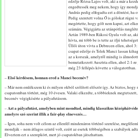
edzője Rózsa Lajos volt, aki a már a kezd
engedtessék meg nekem, hogy így mondjam,
András pedig elfogadta ezt a döntést, ha ot
Pedig szeretett volna Ő is gólokat rúgni 
megértette, hogy gólt nem kapni, azt elke
számára. Végigjárta az utánpótlás ranglétr
Aztán 1989-ben Rákosi Gyula volt az, aki
hívta, mi több be is tette az ifjú tehetség
Üllői úton vívta a Debrecen ellen, ahol 3:
csapat edzője és Telek Manci lassan kihag
az a korszak, amelyről mindig is álmodott
bemutatkozott Ausztria ellen, ahol 2:1-r
még 23 fellépés követte a válogatottban.
Első kérdésem, honnan ered a Manci becenév?
–
– Már nem emlékszem ki és milyen okból szólított először így. Az biztos, hogy
csapatomban történt, még 10 évesen. Valaki elkezdte, a többieknek megtetszett, 
becenév végigkísérte a pályafutásom.
Azt a pályafutást, amelyben mint mondtad, mindig klasszikus középhátvédet já
–
amelyre szó szerint illik a fair-play elnevezés…
– Igen, soha nem volt célom az ellenfél mindenáron történő szerelése, megféle
mondják – nem átlagos szintű volt, ezért az esetek többségében a szabályok adta
Élveztem ezt a szerepkört, mert jó csapatokban játszhattam.