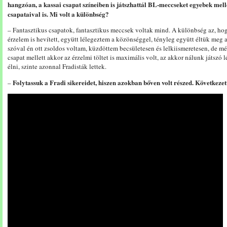
hangzóan, a kassai csapat színeiben is játszhattál BL-meccseket egyebek mell
csapataival is. Mi volt a különbség?
– Fantasztikus csapatok, fantasztikus meccsek voltak mind. A különbség az, hog
érzelem is hevített, együtt lélegeztem a közönséggel, tényleg együtt éltük meg a
szóval én ott zsoldos voltam, küzdöttem becsületesen és lelkiismeretesen, de mé
csapat mellett akkor az érzelmi töltet is maximális volt, az akkor nálunk játszó l
élni, szinte azonnal Fradisták lettek.
Folytassuk a Fradi sikereidet, hiszen azokban bőven volt részed. Következe
–