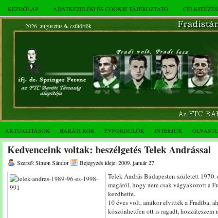
KEZDŐLAP
ADATKEZELÉSI ÉS COOKIE TÁJÉKOZTATÓ
CÉLKITŰZÉ
2026. augusztus
6.
csütörtök
AKTUALITÁSOK
BARÁTI KÖR
ÉVFORDULÓK
INTERJÚK
OLVAST
Kedvenceink voltak: beszélgetés Telek Andrással
Szerző: Simon Sándor
Bejegyzés ideje: 2009. január 27.
Telek András Budapesten született 1970.
magáról, hogy nem csak vágyakozott a Fra
kezdhette.
10 éves volt, amikor elvitték a Fradiba, 
köszönhetően ott is ragadt, hozzáteszem 