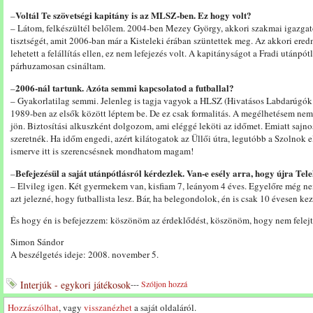
Voltál Te szövetségi kapitány is az MLSZ-ben. Ez hogy volt?
–
– Látom, felkészültél belőlem. 2004-ben Mezey György, akkori szakmai igazgató 
tisztségét, amit 2006-ban már a Kisteleki érában szüntettek meg. Az akkori er
lehetett a felállítás ellen, ez nem lefejezés volt. A kapitányságot a Fradi után
párhuzamosan csináltam.
2006-nál tartunk. Azóta semmi kapcsolatod a futballal?
–
– Gyakorlatilag semmi. Jelenleg is tagja vagyok a HLSZ (Hivatásos Labdarúgó
1989-ben az elsők között léptem be. De ez csak formalitás. A megélhetésem nem a
jön. Biztosítási alkuszként dolgozom, ami eléggé leköti az időmet. Emiatt sajno
szeretnék. Ha időm engedi, azért kilátogatok az Üllői útra, legutóbb a Szolnok e
ismerve itt is szerencsésnek mondhatom magam!
Befejezésül a saját utánpótlásról kérdezlek. Van-e esély arra, hogy újra Tel
–
– Elvileg igen. Két gyermekem van, kisfiam 7, leányom 4 éves. Egyelőre még nem
azt jelezné, hogy futballista lesz. Bár, ha belegondolok, én is csak 10 évesen ke
És hogy én is befejezzem: köszönöm az érdeklődést, köszönöm, hogy nem felejte
Simon Sándor
A beszélgetés ideje: 2008. november 5.
Interjúk - egykori játékosok
---
Szóljon hozzá
Hozzászólhat
, vagy
visszanézhet
a saját oldaláról.