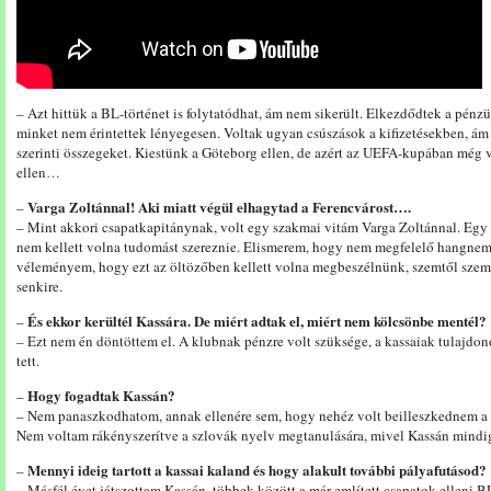
– Azt hittük a BL-történet is folytatódhat, ám nem sikerült. Elkezdődtek a pén
minket nem érintettek lényegesen. Voltak ugyan csúszások a kifizetésekben, 
szerinti összegeket. Kiestünk a Göteborg ellen, de azért az UEFA-kupában még 
ellen…
Varga Zoltánnal! Aki miatt végül elhagytad a Ferencvárost….
–
– Mint akkori csapatkapitánynak, volt egy szakmai vitám Varga Zoltánnal. Egy
nem kellett volna tudomást szereznie. Elismerem, hogy nem megfelelő hangnemb
véleményem, hogy ezt az öltözőben kellett volna megbeszélnünk, szemtől szem
senkire.
És ekkor kerültél Kassára. De miért adtak el, miért nem kölcsönbe mentél?
–
– Ezt nem én döntöttem el. A klubnak pénzre volt szüksége, a kassaiak tulajdono
tett.
Hogy fogadtak Kassán?
–
– Nem panaszkodhatom, annak ellenére sem, hogy nehéz volt beilleszkednem a 
Nem voltam rákényszerítve a szlovák nyelv megtanulására, mivel Kassán mindig
Mennyi ideig tartott a kassai kaland és hogy alakult további pályafutásod?
–
– Másfél évet játszottam Kassán, többek között a már említett csapatok elleni B