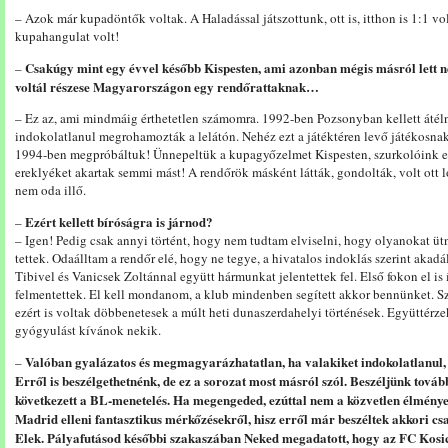
– Azok már kupadöntők voltak. A Haladással játszottunk, ott is, itthon is 1:1 vo
kupahangulat volt!
Csakúgy mint egy évvel később Kispesten, ami azonban mégis másról lett n
–
voltál részese Magyarországon egy rendőrattaknak…
– Ez az, ami mindmáig érthetetlen számomra. 1992-ben Pozsonyban kellett áté
indokolatlanul megrohamozták a lelátón. Nehéz ezt a játéktéren levő játékosnak
1994-ben megpróbáltuk! Ünnepeltük a kupagyőzelmet Kispesten, szurkolóink el
ereklyéket akartak semmi mást! A rendőrök másként látták, gondolták, volt ott
nem oda illő.
Ezért kellett bíróságra is járnod?
–
– Igen! Pedig csak annyi történt, hogy nem tudtam elviselni, hogy olyanokat ü
tettek. Odaálltam a rendőr elé, hogy ne tegye, a hivatalos indoklás szerint aka
Tibivel és Vanicsek Zoltánnal együtt hármunkat jelentettek fel. Első fokon el is
felmentettek. El kell mondanom, a klub mindenben segített akkor bennünket. Sz
ezért is voltak döbbenetesek a múlt heti dunaszerdahelyi történések. Együttérzek
gyógyulást kívánok nekik.
Valóban gyalázatos és megmagyarázhatatlan, ha valakiket indokolatlanul, h
–
Erről is beszélgethetnénk, de ez a sorozat most másról szól. Beszéljünk továb
következett a BL-menetelés. Ha megengeded, ezúttal nem a közvetlen élményei
Madrid elleni fantasztikus mérkőzésekről, hisz erről már beszéltek akkori csa
Elek. Pályafutásod későbbi szakaszában Neked megadatott, hogy az FC Kosic