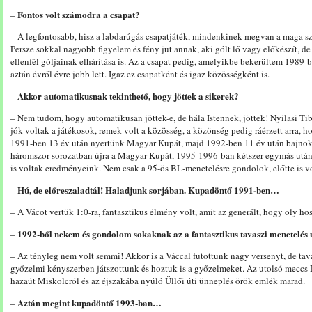
Fontos volt számodra a csapat?
–
– A legfontosabb, hisz a labdarúgás csapatjáték, mindenkinek megvan a maga sz
Persze sokkal nagyobb figyelem és fény jut annak, aki gólt lő vagy előkészít, d
ellenfél góljainak elhárítása is. Az a csapat pedig, amelyikbe bekerültem 1989-b
aztán évről évre jobb lett. Igaz ez csapatként és igaz közösségként is.
Akkor automatikusnak tekinthető, hogy jöttek a sikerek?
–
– Nem tudom, hogy automatikusan jöttek-e, de hála Istennek, jöttek! Nyilasi Tib
jók voltak a játékosok, remek volt a közösség, a közönség pedig ráérzett arra,
1991-ben 13 év után nyertünk Magyar Kupát, majd 1992-ben 11 év után bajnoks
háromszor sorozatban újra a Magyar Kupát, 1995-1996-ban kétszer egymás utá
is voltak eredményeink. Nem csak a 95-ös BL-menetelésre gondolok, előtte is
Hú, de előreszaladtál! Haladjunk sorjában. Kupadöntő 1991-ben…
–
– A Vácot vertük 1:0-ra, fantasztikus élmény volt, amit az generált, hogy oly ho
1992-ből nekem és gondolom sokaknak az a fantasztikus tavaszi menetelés
–
– Az tényleg nem volt semmi! Akkor is a Váccal futottunk nagy versenyt, de ta
győzelmi kényszerben játszottunk és hoztuk is a győzelmeket. Az utolsó meccs 
hazaút Miskolcról és az éjszakába nyúló Üllői úti ünneplés örök emlék marad.
Aztán megint kupadöntő 1993-ban…
–