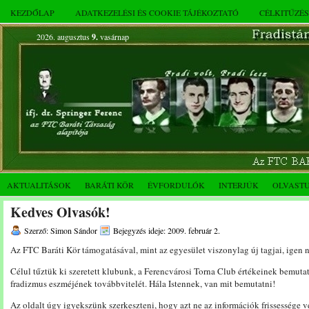
KEZDŐLAP
ADATKEZELÉSI ÉS COOKIE TÁJÉKOZTATÓ
CÉLKITŰZÉ
2026. augusztus
9.
vasárnap
AKTUALITÁSOK
BARÁTI KÖR
ÉVFORDULÓK
INTERJÚK
OLVAST
Kedves Olvasók!
Szerző: Simon Sándor
Bejegyzés ideje: 2009. február 2.
Az FTC Baráti Kör támogatásával, mint az egyesület viszonylag új tagjai, igen n
Célul tűztük ki szeretett klubunk, a Ferencvárosi Torna Club értékeinek bemuta
fradizmus eszméjének továbbvitelét. Hála Istennek, van mit bemutatni!
Az oldalt úgy igyekszünk szerkeszteni, hogy azt ne az információk frissessége v