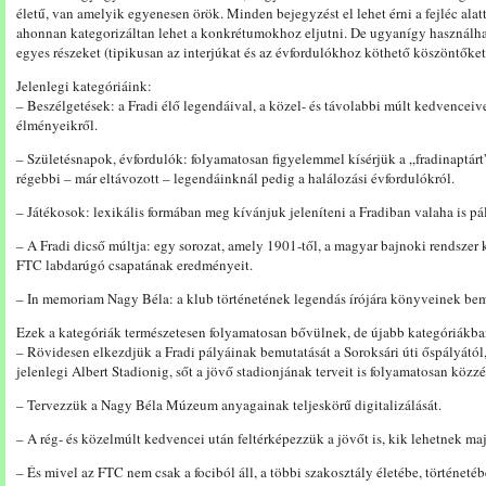
életű, van amelyik egyenesen örök. Minden bejegyzést el lehet érni a fejléc alat
ahonnan kategorizáltan lehet a konkrétumokhoz eljutni. De ugyanígy használhat
egyes részeket (tipikusan az interjúkat és az évfordulókhoz köthető köszöntőke
Jelenlegi kategóriáink:
– Beszélgetések: a Fradi élő legendáival, a közel- és távolabbi múlt kedvenceivel
élményeikről.
– Születésnapok, évfordulók: folyamatosan figyelemmel kísérjük a „fradinaptár
régebbi – már eltávozott – legendáinknál pedig a halálozási évfordulókról.
– Játékosok: lexikális formában meg kívánjuk jeleníteni a Fradiban valaha is pál
– A Fradi dicső múltja: egy sorozat, amely 1901-től, a magyar bajnoki rendszer 
FTC labdarúgó csapatának eredményeit.
– In memoriam Nagy Béla: a klub történetének legendás írójára könyveinek be
Ezek a kategóriák természetesen folyamatosan bővülnek, de újabb kategóriákb
– Rövidesen elkezdjük a Fradi pályáinak bemutatását a Soroksári úti őspályától,
jelenlegi Albert Stadionig, sőt a jövő stadionjának terveit is folyamatosan közz
– Tervezzük a Nagy Béla Múzeum anyagainak teljeskörű digitalizálását.
– A rég- és közelmúlt kedvencei után feltérképezzük a jövőt is, kik lehetnek ma
– És mivel az FTC nem csak a fociból áll, a többi szakosztály életébe, történetéb