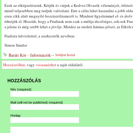
Ezek az elképzeléseink. Kérjük és várjuk a Kedves Olvasók véleményét, ötletei
minél teljesebben meg tudjuk valósítani. Erre a célra lehet használni a jobb old
ezen cikk alatt megnyíló hozzászólásmezőt is. Mindent figyelemmel el- és átolv
érhetjük el. Hisszük, hogy a Fradinak nem csak a múltja dicsőséges, sok-sok Fr
a jelene és még szebb lehet a jövője. Mindez az eredeti hármas jelszó, az Erkölc
Fradista üdvözlettel, a szerkesztők nevében:
Simon Sándor
Baráti Kör - Információk
---
Szóljon hozzá
Hozzászólhat
, vagy
visszanézhet
a saját oldaláról.
HOZZÁSZÓLÁS
Név
(required)
Mail (will not be published)
(required)
Honlap