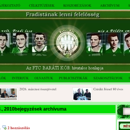
TÁJÉKOZTATÓ
CÉLKITŰZÉSEK
KOSZORÚZÁSOK
ARCHÍVUM
LÓK
INTERJÚK
OLVASTUK
PUBLICISZTIKÁK
SZAKOSZTÁLYOK
2026. márciusi összejövetel
Cziráki József 80 éves
Rendkívüli közgyűlés és a 2025.
Dálnoki József 90 éves
 3., 2010bejegyzések archívuma
novemberi összejövetel
2 hozzászólás
.