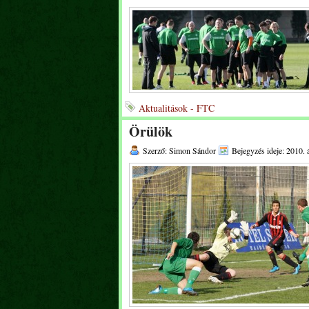
Aktualitások - FTC
Örülök
Szerző: Simon Sándor
Bejegyzés ideje: 2010. á