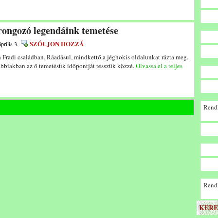
rongozó legendáink temetése
SZÓLJON HOZZÁ
prilis 3.
 a Fradi családban. Ráadásul, mindkettő a jéghokis oldalunkat rázta meg.
ábbiakban az ő temetésük időpontját tesszük közzé.
Olvassa el a teljes
Rendk
Rendk
KERE