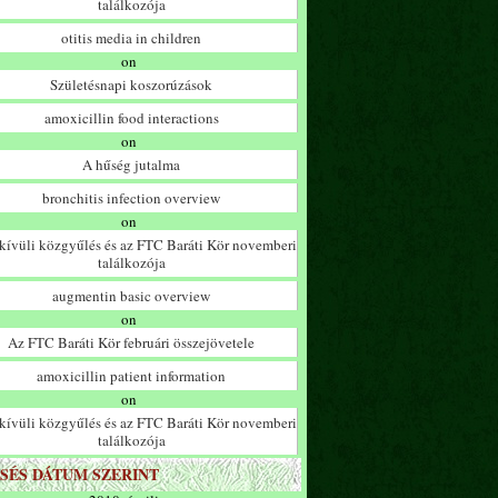
találkozója
otitis media in children
on
Születésnapi koszorúzások
amoxicillin food interactions
on
A hűség jutalma
bronchitis infection overview
on
ívüli közgyűlés és az FTC Baráti Kör novemberi
találkozója
augmentin basic overview
on
Az FTC Baráti Kör februári összejövetele
amoxicillin patient information
on
ívüli közgyűlés és az FTC Baráti Kör novemberi
találkozója
SÉS DÁTUM SZERINT