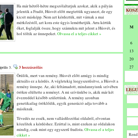
Ha már hétről-hétre megszólaltatjuk azokat, akik a pályán
KOS
jelentik a Fradit, Húsvét előtt megtettük ugyanezt, de egy
kicsit másképp. Nem azt kérdeztük, mit várnak a mai
mérkőzéstől, azt kora este úgyis lemérhetjük. Arra kértük
M
őket, foglalják össze, hogy számukra mit jelent a Húsvét, és
hol töltik az ünnepeket.
Olvassa el a teljes cikket »
6
13
20
3 hozzászólás
27
prilis 3.
Örülök, mert van remény. Húsvét előtt amúgy is mindig
aktuális ez a kérdés. A végletekig leegyszerűsítve, a Húsvét a
remény ünnepe. Az, aki feltámadott, mindannyiunk szívében
LEGU
örökre elültette a reményt. A mi szívünkbe is, akik már két
évezreddel később születtünk. A remény azonban
genetikailag öröklődik, egyik generáció adja tovább a
másiknak.
Tévedés ne essék, nem vallásfilozófiai oldalról, elvontan
közelítek a kérdéshez. Ezúttal is, mint ezeken az oldalakon
mindig, csak mint egy egyszerű fradista.
Olvassa el a teljes
Rendk
cikket »