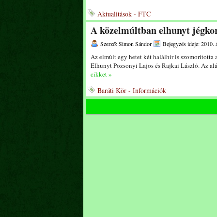
Aktualitások - FTC
A közelmúltban elhunyt jégko
Szerző: Simon Sándor
Bejegyzés ideje: 2010. á
Az elmúlt egy hetet két halálhír is szomorította
Elhunyt Pozsonyi Lajos és Rajkai László. Az al
cikket »
Baráti Kör - Információk