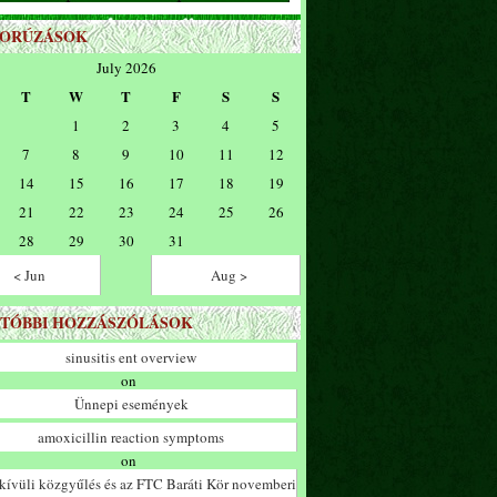
ZORÚZÁSOK
July 2026
T
W
T
F
S
S
1
2
3
4
5
7
8
9
10
11
12
14
15
16
17
18
19
21
22
23
24
25
26
28
29
30
31
< Jun
Aug >
TÓBBI HOZZÁSZÓLÁSOK
sinusitis ent overview
on
Ünnepi események
amoxicillin reaction symptoms
on
ívüli közgyűlés és az FTC Baráti Kör novemberi