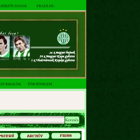
SZERZŐI JOGOK
FRADI.HU
SZURKOLÓK
TÖRTÉNELEM