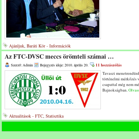
Ajánljuk
,
Baráti Kör - Információk
Az FTC-DVSC meccs örömteli számai …
11 hozzászólás
Szerző: Admin
Bejegyzés ideje: 2010. április 20.
Tavaszi menetrendünk
történelmi mérkőzés v
csapattal még nem m
Bajnokságban.
Olvass
Aktualitások - FTC
,
Statisztika