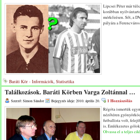
Lipcsei Péter már túl
korábban nyilvántartot
mérkőzésen. Sőt, a DV
pályára a Ferencváros
Baráti Kör - Információk
,
Statisztika
Találkozások. Baráti Körben Varga Zoltánnal …
1 Hozzászólás
Szerző: Simon Sándor
Bejegyzés ideje: 2010. április 20.
Régóta ismertük egymá
nézőtéren gyönyörköd
futballista volt, fele
is. Emlékezetes gólok 
Olvassa el a teljes cik