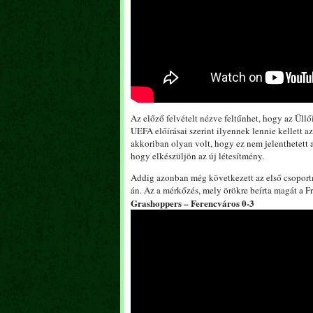
Az előző felvételt nézve feltűnhet, hogy az Üllő
UEFA előírásai szerint ilyennek lennie kellett 
akkoriban olyan volt, hogy ez nem jelenthetett a
hogy elkészüljön az új létesítmény.
Addig azonban még következett az első csoportm
án. Az a mérkőzés, mely örökre beírta magát a Fr
Grashoppers – Ferencváros 0-3