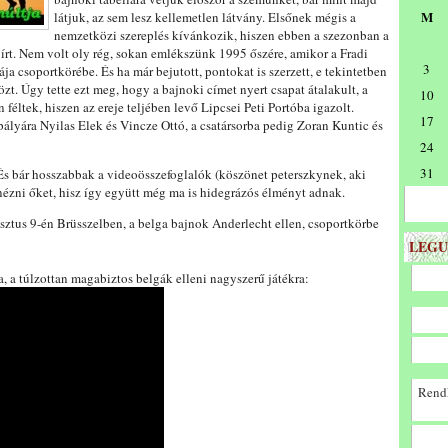
M
látjuk, az sem lesz kellemetlen látvány. Elsőnek mégis a
nemzetközi szereplés kívánkozik, hiszen ebben a szezonban a
 írt. Nem volt oly rég, sokan emlékszünk 1995 őszére, amikor a Fradi
3
a csoportkörébe. És ha már bejutott, pontokat is szerzett, e tekintetben
. Úgy tette ezt meg, hogy a bajnoki címet nyert csapat átalakult, a
10
féltek, hiszen az ereje teljében levő Lipcsei Peti Portóba igazolt.
17
pályára Nyilas Elek és Vincze Ottó, a csatársorba pedig Zoran Kuntic és
24
31
És bár hosszabbak a videoösszefoglalók (köszönet peterszkynek, aki
nézni őket, hisz így együtt még ma is hidegrázós élményt adnak.
sztus 9-én Brüsszelben, a belga bajnok Anderlecht ellen, csoportkörbe
LEGU
, a túlzottan magabiztos belgák elleni nagyszerű játékra:
Rendk