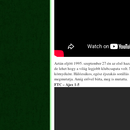
Aztán eljött 1995. szeptember 27-én az első haz
de lehet hogy a világ legjobb klubcsapata volt. 
környékére. Hálózsákos, egész éjszakás sorállás
megmutatja. Amíg erővel bírta, meg is mutatta.
FTC – Ajax 1-5