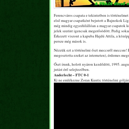
Ferencváros csapata e tekintetben is történelmet
első magyar csapatként bejutott a Bajnokok Ligáj
még mindig egyedülállóan a magyar csapatok közt
jelek szerint igencsak megerősödött. Pedig sokan 
Érkezett viszont a kapuba Hajdú Attila, a közép
persze még mások is.
Nézzük ezt a történelmi őszt meccsről meccsre! 
megosztotta ezeket az interneten), érdemes meg
Őszt írunk, holott nyáron kezdődött, 1995. augu
jutást érő selejtezőben.
Anderlecht – FTC 0-1
Ki ne emlékezne Zoran Kuntic történelmi góljára