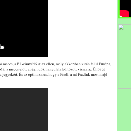
ai meccs, a BL-címvédő Ajax ellen, mely akkoriban vitán felül Európa,
Már a meccs előtt a régi idők hangulata költözött vissza az Üllői út
 a jegyekért. És az optimizmus, hogy a Fradi, a mi Fradink most majd