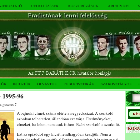
TÁJÉKOZTATÓ
CÉLKITŰZÉSEK
KOSZORÚZÁSOK
ARCHÍVUM
LÓK
INTERJÚK
OLVASTUK
PUBLICISZTIKÁK
SZAKOSZTÁLYOK
– 1995-96
augusztus 7.
A bajnoki címek száma elérte a negyedszázat. A szurkoló
azonban telhetetlen, állandóan ezt várja. Eredményeket,
címeket, ha lehet, nem csak itthon. Ezért szurkoló a szurkoló.
KOS
Ezt az epizódot egy kicsit rendhagyóan kezdjük. Nem a
bajnoki tabellára vetjük először a szemünket, bár mint majd