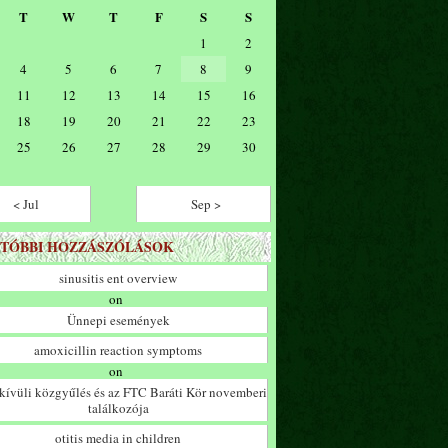
T
W
T
F
S
S
1
2
4
5
6
7
8
9
11
12
13
14
15
16
18
19
20
21
22
23
25
26
27
28
29
30
< Jul
Sep >
TÓBBI HOZZÁSZÓLÁSOK
sinusitis ent overview
on
Ünnepi események
amoxicillin reaction symptoms
on
ívüli közgyűlés és az FTC Baráti Kör novemberi
találkozója
otitis media in children