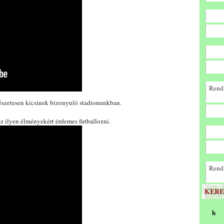
Rendk
észetesen kicsinek bizonyuló stadionunkban.
z ilyen élményekért érdemes futballozni.
Rendk
KERE
h