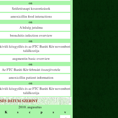
on
Születésnapi koszorúzások
amoxicillin food interactions
on
A hűség jutalma
bronchitis infection overview
on
ívüli közgyűlés és az FTC Baráti Kör novemberi
találkozója
augmentin basic overview
on
Az FTC Baráti Kör februári összejövetele
amoxicillin patient information
on
ívüli közgyűlés és az FTC Baráti Kör novemberi
találkozója
SÉS DÁTUM SZERINT
2010. augusztus
K
s
c
p
s
v