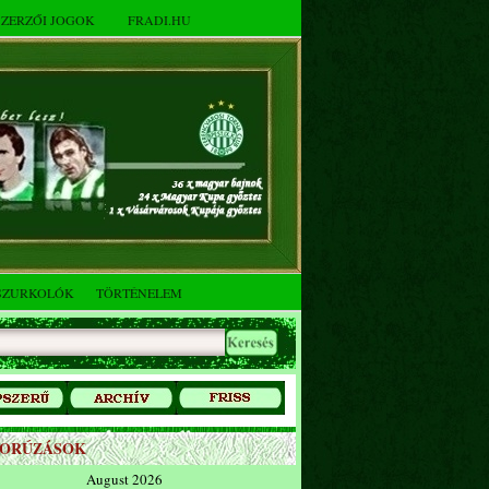
SZERZŐI JOGOK
FRADI.HU
SZURKOLÓK
TÖRTÉNELEM
ZORÚZÁSOK
August 2026