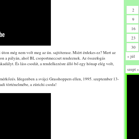
2
9
16
23
30
i úton még nem volt meg az ún. sajtóterasz. Miért érdekes ez? Mert az
« júl
azon a pályán, ahol BL csoportmeccset rendeznek. Az összefogás
kadályt. És láss csodát, a rendelkezésre álló bő egy hónap elég volt,
szept »
érkőzés. Idegenben a svájci Grasshoppers ellen, 1995. szeptember 13-
adi történelmébe, a zürichi csoda!