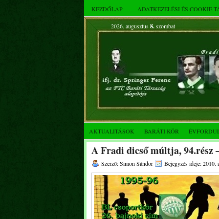
KEZDŐLAP
ADATKEZELÉSI ÉS COOKIE 
2026. augusztus
8.
szombat
AKTUALITÁSOK
BARÁTI KÖR
ÉVFORDU
A Fradi dicső múltja, 94.rész 
Szerző: Simon Sándor
Bejegyzés ideje: 2010. 