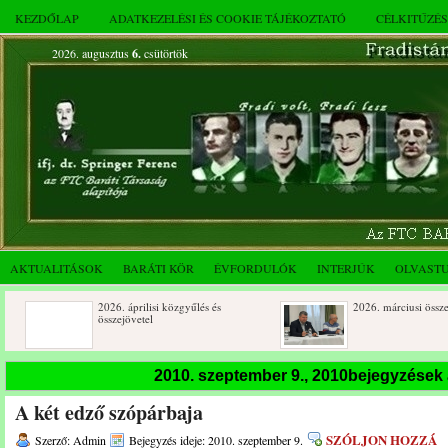
KEZDŐLAP
ADATKEZELÉSI ÉS COOKIE TÁJÉKOZTATÓ
CÉLKITŰZÉ
2026. augusztus
6.
csütörtök
AKTUALITÁSOK
BARÁTI KÖR
ÉVFORDULÓK
INTERJÚK
OLVAST
2026. áprilisi közgyűlés és
2026. márciusi összejövetel
összejövetel
Rendkívüli közgyűlés és a 2025.
Dálnoki József 90 éves
2010. szeptember 9., 2010bejegyzések
novemberi összejövetel
A két edző szópárbaja
SZÓLJON HOZZÁ
Szerző: Admin
Bejegyzés ideje: 2010. szeptember 9.