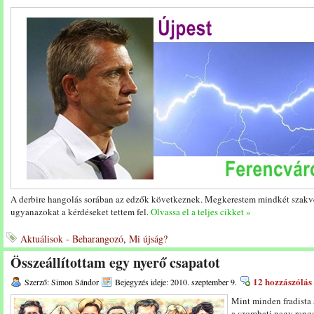
A derbire hangolás sorában az edzők következnek. Megkerestem mindkét szakve
ugyanazokat a kérdéseket tettem fel.
Olvassa el a teljes cikket »
Aktuálisok - Beharangozó
,
Mi újság?
Összeállítottam egy nyerő csapatot
12 hozzászólás
Szerző: Simon Sándor
Bejegyzés ideje: 2010. szeptember 9.
Mint minden fradista 
a szombati nagy rang