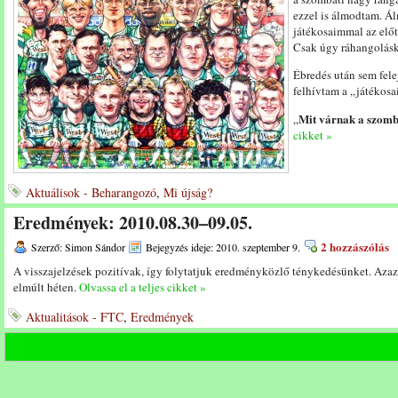
ezzel is álmodtam. Á
játékosaimmal az előt
Csak úgy ráhangolás
Ébredés után sem fele
felhívtam a „játékos
Mit várnak a szomb
„
cikket »
Aktuálisok - Beharangozó
,
Mi újság?
Eredmények: 2010.08.30–09.05.
2 hozzászólás
Szerző: Simon Sándor
Bejegyzés ideje: 2010. szeptember 9.
A visszajelzések pozitívak, így folytatjuk eredményközlő ténykedésünket. Aza
elmúlt héten.
Olvassa el a teljes cikket »
Aktualitások - FTC
,
Eredmények