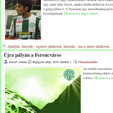
úgy, mint idén ősszel, amikor Székesfehérvár óta k
a gólgyártást is. A Vasasnak egy mesterhármassal 
beszélgettünk.
Olvassa el a teljes cikket »
Ajánljuk
,
Interjúk - egykori játékosok
,
Interjúk - ma is játszó játékosok
Újra pályán a Ferencváros
2 hozzászólás
Szerző: Admin
Bejegyzés ideje: 2010. október 1.
Az elmúlt szezonban 
kudarcélményekkel, de
a fényt.
Olvassa el a t