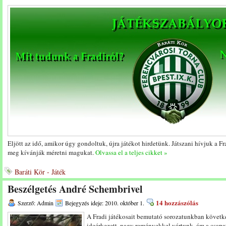
Eljött az idő, amikor úgy gondoltuk, újra játékot hirdetünk. Játszani hívjuk a Fr
meg kívánják méretni magukat.
Olvassa el a teljes cikket »
Baráti Kör - Játék
Beszélgetés André Schembrivel
14 hozzászólás
Szerző: Admin
Bejegyzés ideje: 2010. október 1.
A Fradi játékosait bemutató sorozatunkban követke
ideérkezett, nagy reményekkel vártunk, ám a csapa