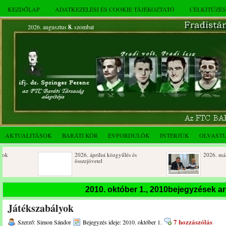
KEZDŐLAP
ADATKEZELÉSI ÉS COOKIE TÁJÉKOZTATÓ
CÉLKITŰZÉ
2026. augusztus
8.
szombat
AKTUALITÁSOK
BARÁTI KÖR
ÉVFORDULÓK
INTERJÚK
OLVAST
2026. áprilisi közgyűlés és
2026. márciusi össz
összejövetel
Születésnapi koszorúzások
Rendkívüli közgyűl
2010. október 1., 2010bejegyzések a
novemberi összejöv
Játékszabályok
Az FTC Baráti Kör 2025. októberi
összejövetel
7 hozzászólás
Szerző: Simon Sándor
Bejegyzés ideje: 2010. október 1.