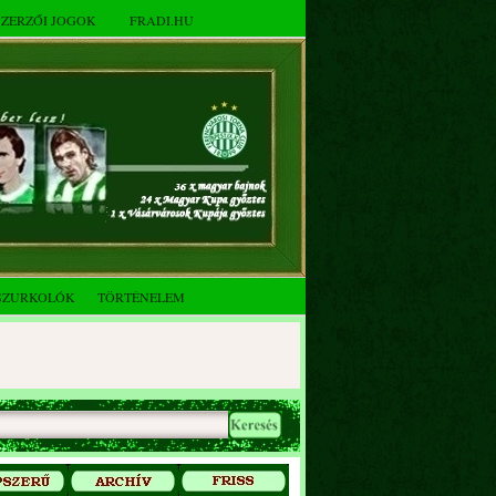
SZERZŐI JOGOK
FRADI.HU
SZURKOLÓK
TÖRTÉNELEM
2025. decemberi évzáró
összejövetel
Az FTC Baráti Kör 2025. októberi
összejövetel