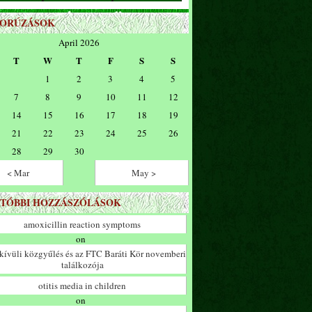
ZORÚZÁSOK
April 2026
T
W
T
F
S
S
1
2
3
4
5
7
8
9
10
11
12
14
15
16
17
18
19
21
22
23
24
25
26
28
29
30
< Mar
May >
TÓBBI HOZZÁSZÓLÁSOK
amoxicillin reaction symptoms
on
ívüli közgyűlés és az FTC Baráti Kör novemberi
találkozója
otitis media in children
on