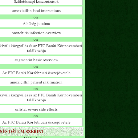
Születésnapi koszorúzások
amoxicillin food interactions
on
A hűség jutalma
bronchitis infection overview
on
ívüli közgyűlés és az FTC Baráti Kör novemberi
találkozója
augmentin basic overview
on
Az FTC Baráti Kör februári összejövetele
amoxicillin patient information
on
ívüli közgyűlés és az FTC Baráti Kör novemberi
találkozója
orlistat severe side effects
on
Az FTC Baráti Kör februári összejövetele
SÉS DÁTUM SZERINT