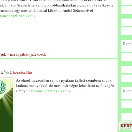
el, amikor Székesfehérvár óta kirobbanthatatlan a csapatból és elkezdte
A Vasasnak egy mesterhármassal köszönt. André Schembrivel
ssa el a teljes cikket »
Rendk
rjúk - ma is játszó játékosok
2 hozzászólás
 1.
Az elmúlt szezonban sajnos gyakran kellett szembenéznünk
kudarcélményekkel, de most már végre lehet látni az út végén
a fényt.
Olvassa el a teljes cikket »
Rendk
KERE