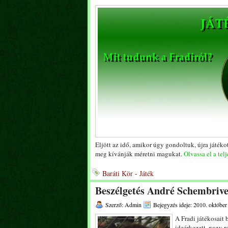
Eljött az idő, amikor úgy gondoltuk, újra játékot
meg kívánják méretni magukat.
Olvassa el a telj
Baráti Kör - Játék
Beszélgetés André Schembrive
Szerző: Admin
Bejegyzés ideje: 2010. október
A Fradi játékosait
ideérkezett, nagy 