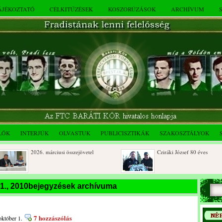
TÁJÉKOZTATÓ
CÉLKITŰZÉSEK
KOSZORÚZÁSOK
ARCHÍVUM
LÓK
INTERJÚK
OLVASTUK
PUBLICISZTIKÁK
SZAKOSZTÁLYOK
2026. márciusi összejövetel
Cziráki József 80 éves
Dálnoki József 90 éves
Albert Flórián sírjának
 1., 2010bejegyzések archívuma
megkoszorúzása
7 hozzászólás
október 1.