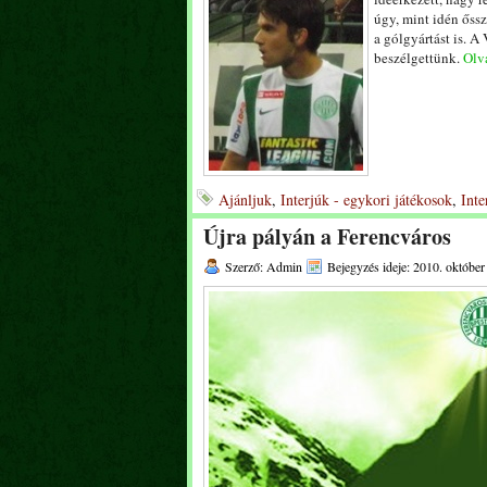
úgy, mint idén őssz
a gólgyártást is. 
beszélgettünk.
Olva
Ajánljuk
,
Interjúk - egykori játékosok
,
Inte
Újra pályán a Ferencváros
Szerző: Admin
Bejegyzés ideje: 2010. október