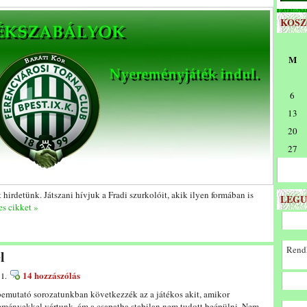
KOS
M
6
13
20
27
 hirdetünk. Játszani hívjuk a Fradi szurkolóit, akik ilyen formában is
LEGU
es cikket »
Rendk
l
14 hozzászólás
 1.
 bemutató sorozatunkban következzék az a játékos akit, amikor
reményekkel vártunk, ám a csapatba stabilan nem tudott beépülni. Nem