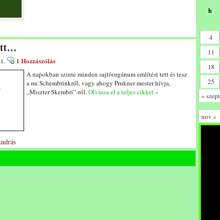
h
4
ett…
11
1 Hozzászólás
 1.
18
A napokban szinte minden sajtóorgánum említést tett és tesz
25
a mi Schembrinkről, vagy ahogy Prukner mester hívja,
„Miszter Skembri”-ről.
Olvassa el a teljes cikket »
« szept
nov »
András