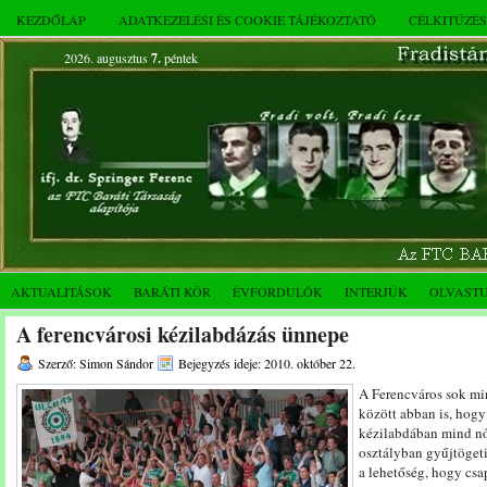
KEZDŐLAP
ADATKEZELÉSI ÉS COOKIE TÁJÉKOZTATÓ
CÉLKITŰZÉ
2026. augusztus
7.
péntek
AKTUALITÁSOK
BARÁTI KÖR
ÉVFORDULÓK
INTERJÚK
OLVAST
A ferencvárosi kézilabdázás ünnepe
Szerző: Simon Sándor
Bejegyzés ideje: 2010. október 22.
A Ferencváros sok mi
között abban is, hogy
kézilabdában mind női
osztályban gyűjtöget
a lehetőség, hogy csa