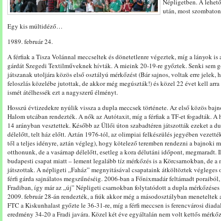
Népligetben. A lehető
után, most szombaton 
Egy kis múltidéző…
1989. február 24.
A férfiak a Tisza Volánnal meccseltek és dönetetlenre végeztek, míg a lányok is
gárdát Szegedi Textilműveknek hívták. A mieink 20-19-re győztek. Senki sem g
játszanak utoljára közös első osztályú mérkőzést (Bár sajnos, voltak erre jelek,
feloszlás közelébe jutottak, de akkor még megúszták!) és közel 22 évet kell arra
ismét átélhessék ezt a nagyszerű élményt.
Hosszú évtizedekre nyúlik vissza a dupla meccsek története. Az első közös baj
Halom utcában rendezték. A nők az Autótaxit, míg a férfiak a TF-et fogadták. A 
14 arányban vesztettek. Később az Üllői úton szabadtéren játszották ezeket a d
délelőtt, telt ház előtt. Aztán 1976-tól, az olimpiai felkészülés jegyében vezett
től a teljes idényre, aztán végleg), hogy kötelező teremben rendezni a bajnoki 
otthonunk, de a vasárnap délelőtt, esetleg a kora délutáni időpont, megmaradt. I
budapesti csapat miatt – lement legalább tíz mérkőzés is a Körcsarnokban, de a
játszottak. A népligeti „Faház” megnyitásával csapataink átköltöztek végleges 
férfi gárda sajnálatos megszűnéséig. 2006-ban a Főnixmadár feltámadt poraiból, a
Fradiban, így már az „új” Népligeti csarnokban folytatódott a dupla mérkőzése
2009. február 28-án rendezték, a fiúk akkor még a másodosztályban meneteltek a
FTC a Kiskunhalast győzte le 36-31-re, míg a férfi meccsen is ferencvárosi diad
eredmény 34-20 a Fradi javára. Közel két éve egyáltalán nem volt kettős mérkőz