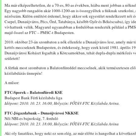
Ma már elképzelhetetlen, de a 70-es, 80-as években, hiába ment jobban a nőknek
Egy nagyobb rangadón akár 1000-1200-an is összegyűltek a fiúknak szurkolni, 
nézőszám. Külön említést érdemel, hogy akkor sok egyesület rendelkezett női és f
Csepel, Dunaújváros, Pécs, Ózd, Tatabánya, később Győr és Békéscsaba), így ide
vívhattunk velük. Magyarul ugyanabban a fordulóban rendezték például a PMSC 
majd ősszel az FTC – PMSC-t Budapesten.
2010. október 23-án szombaton a nők ellenfele a Dunaújváros lesz, amely már t
kettős meccseknek Budapesten, és érdekesség, hogy ezek közül 1981. április 19-
Dunaújvárosi Kohászt fogadták a Körcsarnokban, tehát dupla-dupla mérkőzés vo
született!
A férfiak most szombaton a Balatonfüreddel meccselnek, akik természetesen elős
kézilabdázás ünnepén!
A műsor:
FTC-Sporek – Balatonfüredi KSE
Budapest Bank Férfi kézilabda liga
Időpont: 2010. 10. 23. 16:00, Helyszín: FŐTÁV-FTC Kézilabda Aréna.
FTC-Jógazdabank – Dunaújvárosi NKKSE
Női NBI-es bajnokság, 7. forduló
Időpont: 2010. 10. 23. 18:00, Helyszín: FŐTÁV-FTC Kézilabda Aréna
Aki oly fanatikus, hogy neki ez sem elég, az már előtte is hangolhat a követke