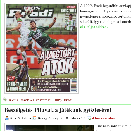
A 100% Fradi legutóbbi címlapj
harangozta be. Új száma is erre 
nyeretlenségi sorozatot törtün
sikerült, így a címlapra a koráb
el a teljes cikket »
Aktualitások - Lapszemle, 100% Fradi
Beszélgetés Piluval, a játékunk győztesével
4 hozzászólás
Szerző: Admin
Bejegyzés ideje: 2010. október 29.
Bár nem soroltuk fel,