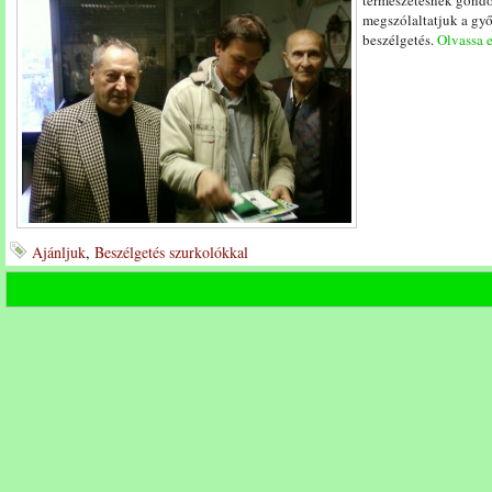
természetesnek gondo
megszólaltatjuk a győ
beszélgetés.
Olvassa e
Ajánljuk
,
Beszélgetés szurkolókkal