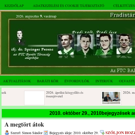
KEZDŐLAP
ADATKEZELÉSI ÉS COOKIE TÁJÉKOZTATÓ
CÉLKITŰZÉ
2026. augusztus
9.
vasárnap
AKTUALITÁSOK
BARÁTI KÖR
ÉVFORDULÓK
INTERJÚK
OLVAST
2026. áprilisi közgyűlés és
2026. márciusi össze
összejövetel
Születésnapi koszorúzások
Rendkívüli közgyűlé
2010. október 29., 2010bejegyzések 
novemberi összejöve
A megtört átok
Az FTC Baráti Kör 2025. októberi
összejövetel
SZÓLJON HOZ
Szerző: Simon Sándor
Bejegyzés ideje: 2010. október 29.