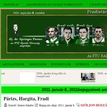
KEZDŐLAP
ADATKEZELÉSI ÉS COOKIE TÁJÉKOZTATÓ
CÉLKITŰZÉ
2026. augusztus
8.
szombat
AKTUALITÁSOK
BARÁTI KÖR
ÉVFORDULÓK
INTERJÚK
OLVAST
2026. áprilisi közgyűlés és
2026. márciusi össze
összejövetel
Születésnapi koszorúzások
Rendkívüli közgyűlé
2011. január 8., 2011bejegyzések a
novemberi összejöve
Párizs, Hargita, Fradi
Az FTC Baráti Kör 2025. októberi
összejövetel
SZÓLJON HOZZÁ
Szerző: Simon Sándor
Bejegyzés ideje: 2011. január 8.