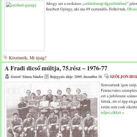
Ahogy azt a szokásos „
születésnap-figyelőnkben
” jele
Szeibert György, aki ma 49 esztendős. Felhívtuk.
Olvass
Köszöntők
,
Mi újság?
A Fradi dicső múltja, 75.rész – 1976-77
SZÓLJON HO
Szerző: Simon Sándor
Bejegyzés ideje: 2009. december 28.
Sorozatunk igen szép,
Ferencváros szereplé
ezt a jubileumi számo
láttuk, ért el épp ele
eztán sem csak sikert
teljes cikket »