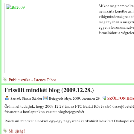
Mikor még nem voltak 
nem zárta keretbe az 
világmindenségre a t
magányában a megszül
egyet a kozmosz szíve
formálódott a végtele
Publicisztika - Istenes Tibor
Frissült mindkét blog (2009.12.28.)
SZÓLJON HO
Szerző: Simon Sándor
Bejegyzés ideje: 2009. december 29.
Örömmel tudatjuk, hogy 2009.12.28-án, az FTC Baráti Kör évzáró összejövetel
frissítette a honlapunkon veztett blogbejegyzését.
Ráadásul mindkét elnökről egy-egy nagyszerű karikatúrát készített Dluhopols
Mi újság?