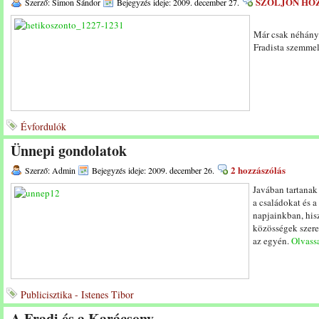
SZÓLJON HO
Szerző: Simon Sándor
Bejegyzés ideje: 2009. december 27.
Már csak néhány
Fradista szemm
Évfordulók
Ünnepi gondolatok
2 hozzászólás
Szerző: Admin
Bejegyzés ideje: 2009. december 26.
Javában tartanak
a családokat és a
napjainkban, his
közösségek szere
az egyén.
Olvassa
Publicisztika - Istenes Tibor
A Fradi és a Karácsony