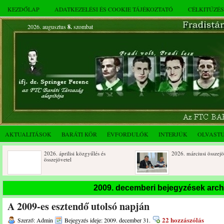
KEZDŐLAP
ADATKEZELÉSI ÉS COOKIE TÁJÉKOZTATÓ
CÉLKITŰZÉ
2026. augusztus
8.
szombat
AKTUALITÁSOK
BARÁTI KÖR
ÉVFORDULÓK
INTERJÚK
OLVAST
2026. áprilisi közgyűlés és
2026. márciusi összejövetel
összejövetel
Rendkívüli közgyűlés és a 2025.
Dálnoki József 90 éves
2009. decemberi bejegyzések arc
novemberi összejövetel
A 2009-es esztendő utolsó napján
22 hozzászólás
Szerző: Admin
Bejegyzés ideje: 2009. december 31.