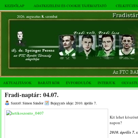
KEZDŐLAP
ADATKEZELÉSI ÉS COOKIE TÁJÉKOZTATÓ
CÉLKITŰZÉ
2026. augusztus
8.
szombat
AKTUALITÁSOK
BARÁTI KÖR
ÉVFORDULÓK
INTERJÚK
OLVAST
Fradi-naptár: 04.07.
Szerző: Simon Sándor
Bejegyzés ideje: 2010. április 7.
Kit lehet köszön
napon?
2010. április 7. 