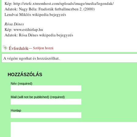
Kép: http://ztefc.xtreemhost.com/uploads/image/media/legendak/
Adatok: Nagy Béla: Fradisták futballmezben 2. (2000)
Lendvai Miklós wikipedia bejegyzés
Rósa Dénes
Kép: www.estihirlap.hu
Adatok: Rósa Dénes wikipedia bejegyzés
Évfordulók
---
Szóljon hozzá
A végére ugorhat és hozzászólhat.
HOZZÁSZÓLÁS
Név
(required)
Mail (will not be published)
(required)
Honlap