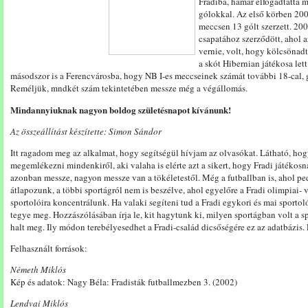
Fradiba, hamar elfogadtatta m
gólokkal. Az első körben 200
meccsen 13 gólt szerzett. 2
csapatához szerződött, ahol 
vernie, volt, hogy kölcsöna
a skót Hibernian játékosa lett
másodszor is a Ferencvárosba, hogy NB I-es meccseinek számát további 18-cal, g
Reméljük, mndkét szám tekintetében messze még a végállomás.
Mindannyiuknak nagyon boldog születésnapot kívánunk!
Az összeállítást készítette: Simon Sándor
Itt ragadom meg az alkalmat, hogy segítségül hívjam az olvasókat. Látható, h
megemlékezni mindenkiről, aki valaha is elérte azt a sikert, hogy Fradi játékos
azonban messze, nagyon messze van a tökéletestől. Még a futballban is, ahol 
átlapozunk, a többi sportágról nem is beszélve, ahol egyelőre a Fradi olimpiai- 
sportolóira koncentrálunk. Ha valaki segíteni tud a Fradi egykori és mai sporto
tegye meg. Hozzászólásában írja le, kit hagytunk ki, milyen sportágban volt a s
halt meg. Ily módon terebélyesedhet a Fradi-család dicsőségére ez az adatbázis.
Felhasznált források:
Németh Miklós
Kép és adatok: Nagy Béla: Fradisták futballmezben 3. (2002)
Lendvai Miklós