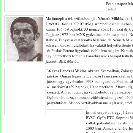
Ezen a napon hár
család.
Németh Miklós
Ma ünnepli a 64. születésnapját
, aki 
1969.03.16-tól 1972.07.05-ig szerepelt csapatunkban,
száma 105 (59 bajnoki, 33 nemzetközi, 13 hazai díj), 
Tagja az 1972-ben MNK győzelmet elért csapatnak. Na
Rákosi, Fenyvesi csatársorba beférnie, de Németh Mikl
sohasem okozott csalódást, ha valakit helyettesítenie 
sőt Puskás Ferenc figyelmét is felhívta magára. Nem a
egy nemzetközi tornán a Panathinaikos hálóját terhel
játszott BEK-döntőt.
Lendvai Miklós
36 éves
, aki szülővárosában, Zalaege
játékos. Onnan légiós lett, először Franciaországban
játszot egy-egy évadot. 1998-ban igazolt a Fradiba, a
41 mérkőzést (29 bajnoki, 10 nemzetközi, 2 hazai díj) 
szerzett. A Fradi után újra vándorbotot vett a kezébe 
Győrbe tért haza, ahonnan szülővárosába igazolt, 2007
pályafutását. Alsóbb osztályokban ma is játszik, am
És mai csapatunk egy játékos
BVSC, Győri ETO, Soproni VS
voltak pályafutásának állomá
2003-ban. Annak ellenére, hog