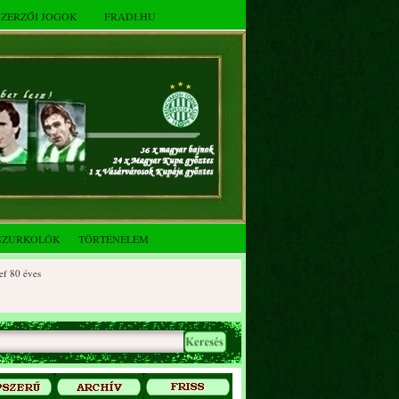
SZERZŐI JOGOK
FRADI.HU
SZURKOLÓK
TÖRTÉNELEM
 éves
0 éves