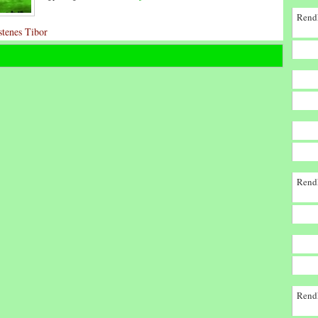
Rendk
Istenes Tibor
Rendk
Rendk