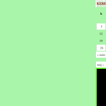
KERE
h
5
12
19
26
« márc
máj »