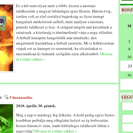
Ez a hét nem olyan mint a többi, hiszen a mostani
KOS
találkozónk a magyar labdarúgás igazi fűszere. Három évig,
ízetlen volt az első osztályú bajnokság az ilyen ünnepi
hangulatú mérkőzések nélkül, mint amilyen a mostani,
M
pénteki találkozó is lesz. A színpad mögött már készülnek a
színészek, a közönség is türelmetlenül várja a nagy előadást.
A futball ünnepére hangolódik már mindenki, akit
2
megérintett hazánkban a futball szeretete. Mi is felfokozottan
várjuk ezt az ünnepet és szeretnénk, ha olvasóinkat is
9
maximálisan ki tudnánk szolgálni ezen alkalomból.
Olvassa
16
el a teljes cikket »
23
30
LEGU
5 hozzászólás
8.
2010. április 30. péntek.
Még a nap is máshogy fog felkelni. A hold pedig egész biztos
korábban próbálja meg elfoglalni helyét az ég boltozatán,
hiszen három év után, ismét különleges találkozót láthat a
nagyvilág!
Olvassa el a teljes cikket »