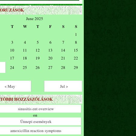
ZORÚZÁSOK
June 2025
T
W
T
F
S
S
1
3
4
5
6
7
8
10
11
12
13
14
15
17
18
19
20
21
22
24
25
26
27
28
29
< May
Jul >
TÓBBI HOZZÁSZÓLÁSOK
sinusitis ent overview
on
Ünnepi események
amoxicillin reaction symptoms