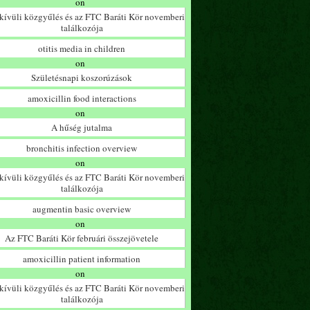
on
ívüli közgyűlés és az FTC Baráti Kör novemberi
találkozója
otitis media in children
on
Születésnapi koszorúzások
amoxicillin food interactions
on
A hűség jutalma
bronchitis infection overview
on
ívüli közgyűlés és az FTC Baráti Kör novemberi
találkozója
augmentin basic overview
on
Az FTC Baráti Kör februári összejövetele
amoxicillin patient information
on
ívüli közgyűlés és az FTC Baráti Kör novemberi
találkozója