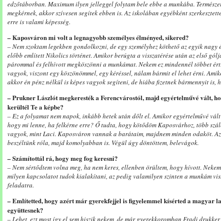
edzőtáborban. Maximum ilyen jelleggel folytam bele ebbe a munkába. Természet
megkérnek, akkor szívesen segítek ebben is. Az iskolában egyébként szerkesztet
erre is valami képesség.
– Kaposváron mi volt a legnagyobb személyes élményed, sikered?
– Nem szoktam legekben gondolkozni, de egy személyhez köthető az egyik nagy 
előbb említett Nikolics történet. Amikor berúgta a visszatérése után az első gól
párommal és felhívott megköszönni a munkámat. Nekem ez mindennél többet ért
vagyok, viszont egy köszönömmel, egy kéréssel, nálam bármit el lehet érni. Amik
akkor én pénz nélkül is képes vagyok segíteni, de hiába fizetnek bármennyit is, 
– Prukner Lászlót megkeresték a Ferencvárostól, majd egyértelművé vált, ho
kerültél Te a képbe?
– Ez a folyamat nem napok, inkább hetek után dőlt el. Amikor egyértelművé vált 
hogy mi lenne, ha felkérne erre? Ő tudta, hogy kötődöm Kaposvárhoz, több szál
vagyok, mint Laci. Kaposváron vannak a barátaim, majdnem minden odaköt. Azt
beszéltünk róla, majd komolyabban is. Végül úgy döntöttem, belevágok.
– Számítottál rá, hogy meg fog keresni?
– Nem sértődtem volna meg, ha nem keres, ellenben örültem, hogy hívott. Nekem
milyen kapcsolatot tudok kialakítani, az pedig valamilyen szinten a munkám viss
feladatra.
– Említetted, hogy azért már gyerekfejjel is figyelemmel kísérted a magyar l
együttesnek?
– Lehet, ezt most így el sem hiszik nekem, de már gyerekkoromban Fradi drukker 