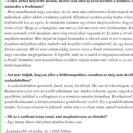
– Lehet, nehéz helyzetbe hozlak, hiszen csak idén nyáron kerültél a klubhoz, m
számodra a fradizmus?
– Most mondhatnék nagy szavakat, de én, mint már említettem a hétköznapok e
működnek, akkor abból eredmény születik. Ellenkező esetben pedig hiába is bes
légbuborék lesz az egész. Az mindenki számára egy óriási megtiszteltetés, hogy 
óriási érzés. Maga az a hangulat, ami már az első meccsen várt, leírhatatlan. 
nem szeretnék erről mondani, mert elég rövid ideje vagyunk itt. Ez alatt a rövi
majdnem mindent. Már látjuk mi fogad bennünket a sikerek után és azt is tapasz
Azonban mélyebben akkor tudnék csak beszélni erről a témakörről, ha egy hoss
Ferencvárosra. Mivel nem voltam eddig szerves része a Fradi történetének, ezér
nagy szavakat megfogalmazni. A legtöbb, amit én is tudok és megtapasztaltam m
a Fradi! Semmihez nem hasonlítható és akkor rögtön utána már váltok is, és az
hétköznapokban.
– Azt már tudjuk, hogyan állsz a hétköznapokhoz, azonban az még nem derült 
szabadidődben?
– A szabadidőmben sportolok, futok, úszok, biciklizek. Ha van rá lehetőségem, sze
Budapesten azért erre kevesebb alkalmam van. Amikor tehetem, együtt vagyok 
egyébként, például a csillagászat és a természet minden formában. Kerékpárral 
gondolkodásomat a környezettudatos gondolkozás vezérli. Ezt a gondolkodásm
átadni. Szívesen olvasok és pihenek. talán nincs is olyan téma, amiről nem beszé
– Mi az a szellemi irányvonal, ami meghatározza az életedet?
– Egy Arany János idézetben minden benne van:
„Legnagyobb cél pedig, itt, e földi létben,