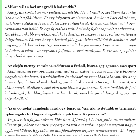
– Mikor vált a foci az egyedi feladatoddá?
– Ahogy azt korábban már említettem, mielőtt ide a Fradihoz kerültem, én tanít
iskola volt a főállásom. Ez egy folyamat az életemben. Amikor a Laci először m
volt, hogy valakit érdekel a Polar még rajtam kívül. Az is szimpatikus volt, hogy
csapatsporton belül. Ez egy új kihívás volt. Ami még újdonság volt a számomra,
Korábban inkább gyereksportolókat edzettem és nekem az is egy plusz motivációt
dolgozhattam. Láttam, hogy a Lacival jól együtt lehet működni és amikor az emb
még nagyobb kedvet kap. Szerencsém is volt, hiszen miután Kaposváron a csapa
én érdemem miatt – az egyesület feljutott az első osztályba. Ez viszont egy picit 
elfogadtak Kaposváron.
– Az elején mennyire volt neked furcsa a futball, hiszen egy egészen más spor
– Alapvetően én egy optimista beállítottságú ember vagyok és mindig a bizony
megyek mindenhova. A problémákat én elsősorban megoldani akarom. Aki az egyé
hogy milyen háttérrel működnek egyéni klubok, annak a foci az a kánaán. Amik
akkor ennek tükrében semmi okot nem láttam a panaszra. Persze fociklub és foci
különbségek, de ahhoz képest, amilyen körülmények között dolgoznak egyéni sp
helyezkedik el.
– Az új dolgokat mindenki máshogy fogadja. Van, aki nyitottabb és természete
újdonságok elé. Hogyan fogadtak a játékosok Kaposváron?
– Vegyes volt a fogadtatásom. Először az újdonság ízét ízlelgették, aztán amikor 
ellenőrizni, akkor már picit megosztottá vált a társulat. Azonban nagyon nagy 
együttműködése. Egy idő után tulajdonképpen teljesen természetessé vált, hog
a személyemet is elfogadták, hiszen nem vagyok egy szélsőséges ember.