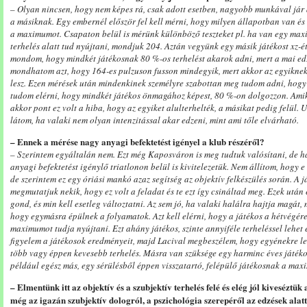
– Olyan nincsen, hogy nem képes rá, csak adott esetben, nagyobb munkával jár 
a másiknak. Egy embernél először fel kell mérni, hogy milyen állapotban van és
a maximumot. Csapaton belül is mérünk különböző teszteket pl. ha van egy maxi
terhelés alatt tud nyújtani, mondjuk 204. Aztán vegyünk egy másik játékost xz-ét
mondom, hogy mindkét játékosnak 80 %-os terhelést akarok adni, mert a mai edz
mondhatom azt, hogy 164-es pulzuson fusson mindegyik, mert akkor az egyiknek
lesz. Ezen mérések után mindenkinek személyre szabottan meg tudom adni, hogy
tudom elérni, hogy mindkét játékos önmagához képest, 80 %-on dolgozzon. Amiko
akkor pont ez volt a hiba, hogy az egyiket alulterhelték, a másikat pedig felül. 
látom, ha valaki nem olyan intenzitással akar edzeni, mint ami tőle elvárható.
– Ennek a mérése nagy anyagi befektetést igényel a klub részéről?
– Szerintem egyáltalán nem. Ezt még Kaposváron is meg tudtuk valósítani, de ha
anyagi befektetést igénylő triatlonon belül is kivitelezetük. Nem állítom, hogy e
de szerintem ez egy óriási mankó azaz segítség az objektív felkészülés során. A j
megmutatjuk nekik, hogy ez volt a feladat és te ezt így csináltad meg. Ezek után
gond, és min kell esetleg változtatni. Az sem jó, ha valaki halálra hajtja magát,
hogy egymásra épülnek a folyamatok. Azt kell elérni, hogy a játékos a hétvégére 
maximumot tudja nyújtani. Ezt ahány játékos, szinte annyiféle terheléssel lehe
figyelem a játékosok eredményeit, majd Lacival megbeszélem, hogy egyénekre le
több vagy éppen kevesebb terhelés. Másra van szüksége egy harminc éves játék
például egész más, egy sérülésből éppen visszatartó, felépülő játékosnak a maxim
– Elmentünk itt az objektív és a szubjektív terhelés felé és elég jól kivesézt
még az igazán szubjektív dologról, a pszichológia szerepéről az edzések alatt