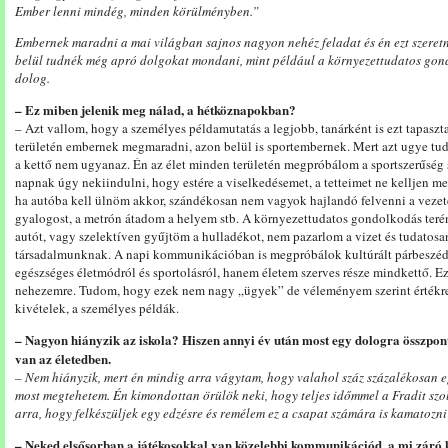
Ember lenni mindég, minden körülményben.”
Embernek maradni a mai világban sajnos nagyon nehéz feladat és én ezt szeretn
belül tudnék még apró dolgokat mondani, mint például a környezettudatos go
dolog.
– Ez miben jelenik meg nálad, a hétköznapokban?
– Azt vallom, hogy a személyes példamutatás a legjobb, tanárként is ezt tapasz
területén embernek megmaradni, azon belül is sportembernek. Mert azt ugye tud
a kettő nem ugyanaz. Én az élet minden területén megpróbálom a sportszerűség 
napnak úgy nekiindulni, hogy estére a viselkedésemet, a tetteimet ne kelljen 
ha autóba kell ülnöm akkor, szándékosan nem vagyok hajlandó felvenni a vezet
gyalogost, a metrón átadom a helyem stb. A környezettudatos gondolkodás ter
autót, vagy szelektíven gyűjtöm a hulladékot, nem pazarlom a vizet és tudatos
társadalmunknak. A napi kommunikációban is megpróbálok kultúrált párbeszéde
egészséges életmódról és sportolásról, hanem életem szerves része mindkettő. 
nehezemre. Tudom, hogy ezek nem nagy „ügyek” de véleményem szerint értékre
kivételek, a személyes példák.
– Nagyon hiányzik az iskola? Hiszen annyi év után most egy dologra összpont
van az életedben.
– Nem hiányzik, mert én mindig arra vágytam, hogy valahol száz százalékosan eg
most megtehetem. Én kimondottan örülök neki, hogy teljes időmmel a Fradit sz
arra, hogy felkészüljek egy edzésre és remélem ez a csapat számára is kamatozni
– Neked elsősorban a játékosokkal van közelebbi kommunikációd, a mi záró 