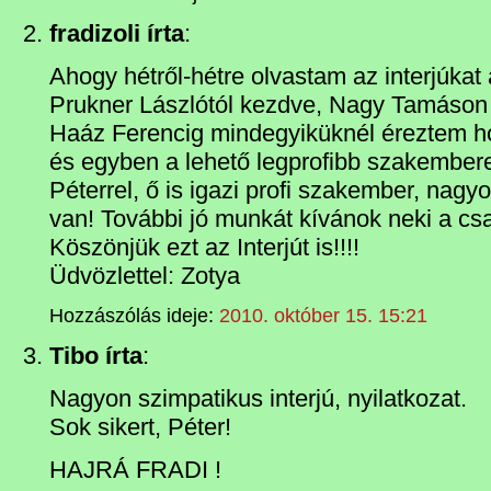
fradizoli írta
:
Ahogy hétről-hétre olvastam az interjúkat a
Prukner Lászlótól kezdve, Nagy Tamáson
Haáz Ferencig mindegyiküknél éreztem 
és egyben a lehető legprofibb szakembere
Péterrel, ő is igazi profi szakember, nagy
van! További jó munkát kívánok neki a csa
Köszönjük ezt az Interjút is!!!!
Üdvözlettel: Zotya
Hozzászólás ideje:
2010. október 15. 15:21
Tibo írta
:
Nagyon szimpatikus interjú, nyilatkozat.
Sok sikert, Péter!
HAJRÁ FRADI !