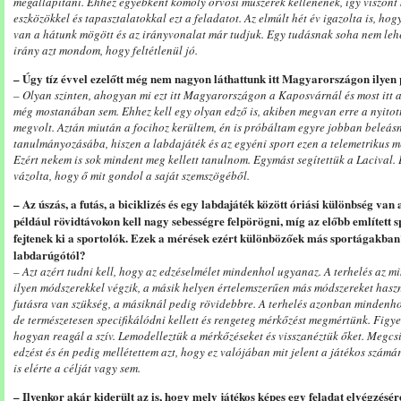
megállapítani. Ehhez egyébként komoly orvosi műszerek kellenének, így viszont 
eszközökkel és tapasztalatokkal ezt a feladatot. Az elmúlt hét év igazolta is, ho
van a hátunk mögött és az irányvonalat már tudjuk. Egy tudásnak soha nem leh
irány azt mondom, hogy feltétlenül jó.
– Úgy tíz évvel ezelőtt még nem nagyon láthattunk itt Magyarországon ilyen 
– Olyan szinten, ahogyan mi ezt itt Magyarországon a Kaposvárnál és most itt a
még mostanában sem. Ehhez kell egy olyan edző is, akiben megvan erre a nyitott
megvolt. Aztán miután a focihoz kerültem, én is próbáltam egyre jobban beleá
tanulmányozásába, hiszen a labdajáték és az egyéni sport ezen a telemetrikus m
Ezért nekem is sok mindent meg kellett tanulnom. Egymást segítettük a Lacival.
vázolta, hogy ő mit gondol a saját szemszögéből.
– Az úszás, a futás, a biciklizés és egy labdajáték között óriási különbség van 
például rövidtávokon kell nagy sebességre felpörögni, míg az előbb említett
fejtenek ki a sportolók. Ezek a mérések ezért különbözőek más sportágakban
labdarúgótól?
– Azt azért tudni kell, hogy az edzéselmélet mindenhol ugyanaz. A terhelés az m
ilyen módszerekkel végzik, a másik helyen értelemszerűen más módszereket hasz
futásra van szükség, a másiknál pedig rövidebbre. A terhelés azonban mindenhol
de természetesen specifikálódni kellett és rengeteg mérkőzést megmértünk. Figy
hogyan reagál a szív. Lemodelleztük a mérkőzéseket és visszanéztük őket. Megcsi
edzést és én pedig mellétettem azt, hogy ez valójában mit jelent a játékos számá
is elérte a célját vagy sem.
– Ilyenkor akár kiderült az is, hogy mely játékos képes egy feladat elvégzésé