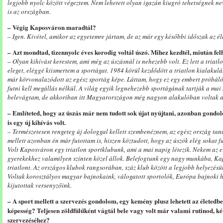
legjobb nyolc között végeztem. Nem lehetett olyan igazán kiugró tehetségnek ne
is az országban.
– Végig Kaposváron maradtál?
– Igen. Kivétel, amikor az egyetemre jártam, de az már egy későbbi időszak az é
– Azt mondtad, tizennyolc éves korodig voltál úszó. Mihez kezdtél, miután fel
– Olyan kihívást kerestem, ami még az úszásnál is nehezebb volt. Ez lett a tria
eleget, eléggé kiismertem a sportágat. 1984 körül kezdődött a triatlon kialak
már körvonalazódott az egész sportág képe. Láttam, hogy ez egy embert próbáló 
futni kell megállás nélkül. A világ egyik legnehezebb sportágának tartják a mai
belevágtam, de akkoriban itt Magyarországon még nagyon alakulóban voltak a
– Említeted, hogy az úszás már nem tudott sok újat nyújtani, azonban gondolom
is egy új kihívás volt.
– Természetesen rengeteg új dologgal kellett szembenéznem, az egész ország tanu
mellett azonban én már futottam is, hiszen köztudott, hogy az úszók elég sokat f
Volt Kaposváron egy triatlon sportklubunk, ami a mai napig létezik. Nekem az e
gyerekekhez valamilyen szinten közel állok. Belefogtunk egy nagy munkába, Ka
triatlont. Az országos klubok rangsorában, száz klub között a legjobb helyezés
Voltak korosztályos magyar bajnokaink, válogatott sportolók, Európa bajnoki h
kijutottak versenyzőink.
– A sport mellett a szervezés gondolom, egy kemény plusz lehetett az életed
képesség? Teljesen zöldfülűként vágtál bele vagy volt már valami rutinod, ké
szervezéséhez?