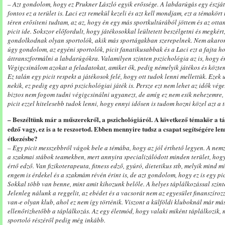
– Azt gondolom, hogy ez Prukner László egyik erőssége. A labdarúgás egy észjáték
fontos ez a terület is. Laci ezt remekül kezeli és azt kell mondjam, ezt a témakör
téren erősíteni tudtam, az az, hogy én egy más sportkultúrából jöttem és az ot
picit ide. Sokszor előfordult, hogy játékosokkal leültetett beszélgetni és megkér
gondolkodnak olyan sportolók, akik más sportágakban szerepelnek. Nem akaro
úgy gondolom, az egyéni sportolók, picit fanatikusabbak és a Laci ezt a fajta h
áttranszformálni a labdarúgókra. Valamilyen szinten pszichológia az is, hogy én
Végigcsinálom azokat a feladatokat, amiket ők, pedig némelyik játékos és közte
Ez talán egy picit respekt a játékosok felé, hogy ott tudok lenni mellettük. Ez
nekik, ez pedig egy apró pszichológiai játék is. Persze ezt nem lehet az idők vég
biztos nem fogom tudni végigcsinálni ugyanezt, de amíg ez nem esik nehezemre, 
picit ezzel hitelesebb tudok lenni, hogy ennyi idősen is tudom hozni közel azt a t
– Beszéltünk már a műszerekről, a pszichológiáról. A következő témakör a tá
edző vagy, ez is a te reszortod. Ebben mennyire tudsz a csapat segítségére len
étkezésbe?
– Egy picit messzebbről vágok bele a témába, hogy az jól érthető legyen. A ne
a szakmai stábok teamekben, mert annyira specializálódott minden terület, hog
értő edző. Van fizikoterapeuta, fitness edző, gyúró, dietetikus stb, melyik mind 
engem is érdekel és a szakmám révén érint is, de azt gondolom, hogy ez is egy p
Sokkal több van benne, mint amit kihozunk belőle. A helyes táplálkozással szinté
Jelenleg nálunk a reggelit, az ebédet és a vacsorát nem az egyesület finanszír
van-e olyan klub, ahol ez nem így történik. Viszont a külföldi kluboknál már má
ellenőrizhetőbb a táplálkozás. Az egy életmód, hogy valaki miként táplálkozik, m
sportoló részéről pedig még inkább.