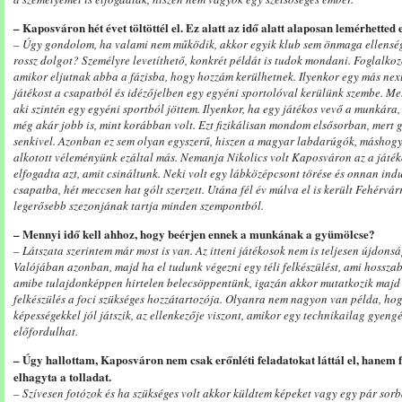
– Kaposváron hét évet töltöttél el. Ez alatt az idő alatt alaposan lemérhett
– Úgy gondolom, ha valami nem működik, akkor egyik klub sem önmaga ellenség
rossz dolgot? Személyre levetíthető, konkrét példát is tudok mondani. Foglalkoz
amikor eljutnak abba a fázisba, hogy hozzám kerülhetnek. Ilyenkor egy más nex
játékost a csapatból és idézőjelben egy egyéni sportolóval kerülünk szembe. Mel
aki szintén egy egyéni sportból jöttem. Ilyenkor, ha egy játékos vevő a munkára,
még akár jobb is, mint korábban volt. Ezt fizikálisan mondom elsősorban, mert 
senkivel. Azonban ez sem olyan egyszerű, hiszen a magyar labdarúgók, máshogy
alkotott véleményünk ezáltal más. Nemanja Nikolics volt Kaposváron az a játék
elfogadta azt, amit csináltunk. Neki volt egy lábközépcsont törése és onnan indu
csapatba, hét meccsen hat gólt szerzett. Utána fél év múlva el is került Fehérvár
legerősebb szezonjának tartja minden szempontból.
– Mennyi idő kell ahhoz, hogy beérjen ennek a munkának a gyümölcse?
– Látszata szerintem már most is van. Az itteni játékosok nem is teljesen újdons
Valójában azonban, majd ha el tudunk végezni egy téli felkészülést, ami hosszab
amibe tulajdonképpen hirtelen belecsöppentünk, igazán akkor mutatkozik majd 
felkészülés a foci szükséges hozzátartozója. Olyanra nem nagyon van példa, hog
képességekkel jól játszik, az ellenkezője viszont, amikor egy technikailag gyeng
előfordulhat.
– Úgy hallottam, Kaposváron nem csak erőnléti feladatokat láttál el, hanem fo
elhagyta a tolladat.
– Szívesen fotózok és ha szükséges volt akkor küldtem képeket vagy egy pár sorb