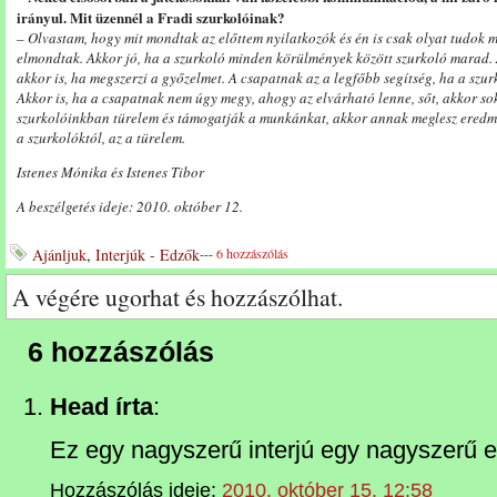
irányul. Mit üzennél a Fradi szurkolóinak?
– Olvastam, hogy mit mondtak az előttem nyilatkozók és én is csak olyat tudok 
elmondtak. Akkor jó, ha a szurkoló minden körülmények között szurkoló marad. A
akkor is, ha megszerzi a győzelmet. A csapatnak az a legfőbb segítség, ha a szu
Akkor is, ha a csapatnak nem úgy megy, ahogy az elvárható lenne, sőt, akkor s
szurkolóinkban türelem és támogatják a munkánkat, akkor annak meglesz eredmén
a szurkolóktól, az a türelem.
Istenes Mónika és Istenes Tibor
A beszélgetés ideje: 2010. október 12.
Ajánljuk
,
Interjúk - Edzők
---
6 hozzászólás
A végére ugorhat és hozzászólhat.
6 hozzászólás
Head írta
:
Ez egy nagyszerű interjú egy nagyszerű e
Hozzászólás ideje:
2010. október 15. 12:58