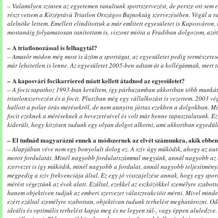
– Valamilyen szinten az egyetemen tanultunk sportszervezést, de persze ott sem 
részt vettem a Középtávú Triatlon Országos Bajnokság szervezésében. Végül a ra
alelnöke lettem. Emellett elindítottuk a már említett egyesületet is Kaposváron, 
mostanáig folyamatosan tanítottam is, viszont mióta a Fradiban dolgozom, azót
– A triatlonozással is felhagytál?
– Amatőr módon még most is űzöm a sportágat, az egyesületet pedig természetes
már lehetetlen is lenne. Az egyesületet 2005-ben adtam át a kollégámnak, mert t
– A kaposvári focikarriered miatt kellett átadnod az egyesületet?
– A focicsapathoz 1993-ban kerültem, így párhuzamban akkoriban több munkát vit
triatlonszervezést és a focit. Pluszban még egy vállalkozást is vezettem. 2003 v
hallott a polar órás mérésekről, de nem annyira jártas ezekben a dolgokban. Mi
focit ezeknek a méréseknek a bevezetésével és volt már benne tapasztalatunk. Ez
kiderült, hogy közösen tudunk egy olyan dolgot alkotni, ami akkoriban egyedülá
– El tudnád magyarázni ennek a módszernek az elvét számunkra, akik ebben
– Alapjában véve nem egy bonyolult dolog ez. A szív úgy működik, ahogy az au
motor fordulatát. Minél nagyobb fordulatszámmal megyünk, annál nagyobb az au
szervezet is így működik, minél nagyobb a fordulat, annál nagyobb teljesítmény
mégpedig a szív frekvenciája által. Ez egy jó visszajelzése annak, hogy egy sport
mérést végeztünk az évek alatt. Ezáltal, ezekkel az eszközökkel személyre szabot
hanem objektíven tudjuk az emberi szervezet válaszreakcióit mérni. Mivel minde
ezért ezáltal személyre szabottan, objektívan tudunk terhelést meghatározni. Od
ideális és optimális terhelést kapja meg és ne legyen túl-, vagy éppen aluledzv