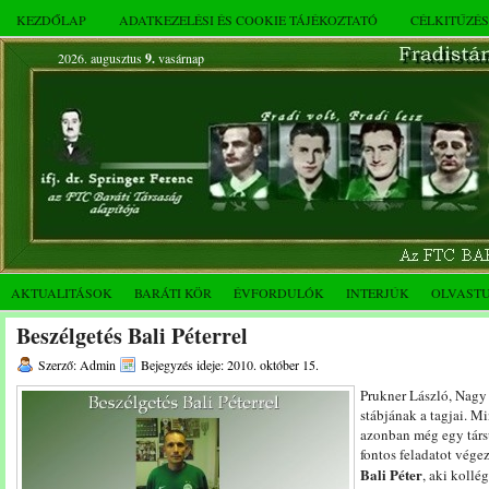
KEZDŐLAP
ADATKEZELÉSI ÉS COOKIE TÁJÉKOZTATÓ
CÉLKITŰZÉ
2026. augusztus
9.
vasárnap
AKTUALITÁSOK
BARÁTI KÖR
ÉVFORDULÓK
INTERJÚK
OLVAST
Beszélgetés Bali Péterrel
Szerző: Admin
Bejegyzés ideje: 2010. október 15.
Prukner László, Nagy
stábjának a tagjai. 
azonban még egy társu
fontos feladatot végez
Bali Péter
, aki kollé