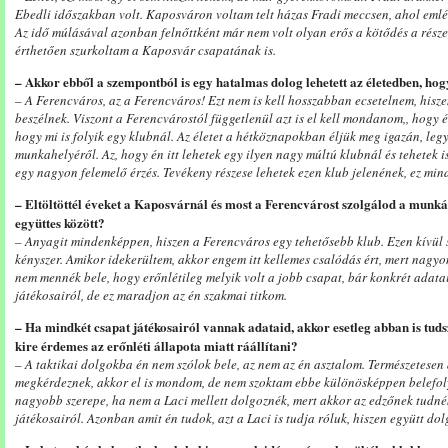
Ebedli időszakban volt. Kaposváron voltam telt házas Fradi meccsen, ahol emlék
Az idő múlásával azonban felnőttként már nem volt olyan erős a kötődés a rész
érthetően szurkoltam a Kaposvár csapatának is.
– Akkor ebből a szempontból is egy hatalmas dolog lehetett az életedben, hog
– A Ferencváros, az a Ferencváros! Ezt nem is kell hosszabban ecsetelnem, hisze
beszélnek. Viszont a Ferencvárostól függetlenül azt is el kell mondanom,, hogy
hogy mi is folyik egy klubnál. Az életet a hétköznapokban éljük meg igazán, leg
munkahelyéről. Az, hogy én itt lehetek egy ilyen nagy múltú klubnál és tehetek 
egy nagyon felemelő érzés. Tevékeny részese lehetek ezen klub jelenének, ez mi
– Eltöltöttél éveket a Kaposvárnál és most a Ferencvárost szolgálod a munkád
együttes között?
– Anyagit mindenképpen, hiszen a Ferencváros egy tehetősebb klub. Ezen kívül s
kényszer. Amikor idekerültem, akkor engem itt kellemes csalódás ért, mert nagy
nem mennék bele, hogy erőnlétileg melyik volt a jobb csapat, bár konkrét adat
játékosairól, de ez maradjon az én szakmai titkom.
– Ha mindkét csapat játékosairól vannak adataid, akkor esetleg abban is tuds
kire érdemes az erőnléti állapota miatt ráállítani?
– A taktikai dolgokba én nem szólok bele, az nem az én asztalom. Természetesen
megkérdeznek, akkor el is mondom, de nem szoktam ebbe különösképpen belefol
nagyobb szerepe, ha nem a Laci mellett dolgoznék, mert akkor az edzőnek tudn
játékosairól. Azonban amit én tudok, azt a Laci is tudja róluk, hiszen együtt do