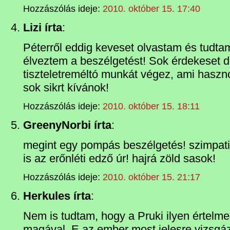
Hozzászólás ideje:
2010. október 15. 17:40
Lizi írta
:
Péterről eddig keveset olvastam és tudta
élveztem a beszélgetést! Sok érdekeset 
tiszteletreméltó munkát végez, ami haszn
sok sikrt kívánok!
Hozzászólás ideje:
2010. október 15. 18:11
GreenyNorbi írta
:
megint egy pompás beszélgetés! szimpa
is az erőnléti edző úr! hajrá zöld sasok!
Hozzászólás ideje:
2010. október 15. 21:17
Herkules írta
:
Nem is tudtam, hogy a Pruki ilyen értelme
magával. E az ember most jelesre vizsgázo