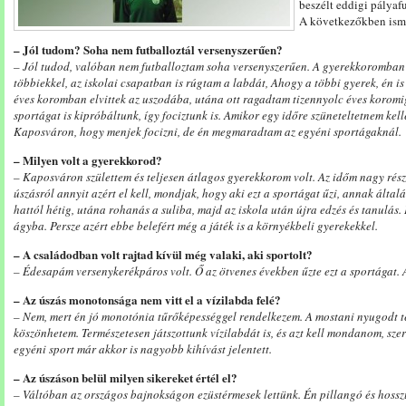
beszélt eddigi pályafu
A következőkben isme
– Jól tudom? Soha nem futballoztál versenyszerűen?
– Jól tudod, valóban nem futballoztam soha versenyszerűen. A gyerekkoromban t
többiekkel, az iskolai csapatban is rúgtam a labdát, Ahogy a többi gyerek, én i
éves koromban elvittek az uszodába, utána ott ragadtam tizennyolc éves korom
sportágat is kipróbáltunk, így fociztunk is. Amikor egy időre szüneteltetnem kelle
Kaposváron, hogy menjek focizni, de én megmaradtam az egyéni sportágaknál.
– Milyen volt a gyerekkorod?
– Kaposváron születtem és teljesen átlagos gyerekkorom volt. Az időm nagy részét
úszásról annyit azért el kell, mondjak, hogy aki ezt a sportágat űzi, annak által
hattól hétig, utána rohanás a suliba, majd az iskola után újra edzés és tanulás.
ágyba. Persze azért ebbe belefért még a játék is a környékbeli gyerekekkel.
– A családodban volt rajtad kívül még valaki, aki sportolt?
– Édesapám versenykerékpáros volt. Ő az ötvenes években űzte ezt a sportágat. 
– Az úszás monotonsága nem vitt el a vízilabda felé?
– Nem, mert én jó monotónia tűrőképességgel rendelkezem. A mostani nyugodt t
köszönhetem. Természetesen játszottunk vízilabdát is, és azt kell mondanom, szer
egyéni sport már akkor is nagyobb kihívást jelentett.
– Az úszáson belül milyen sikereket értél el?
– Váltóban az országos bajnokságon ezüstérmesek lettünk. Én pillangó és hossz