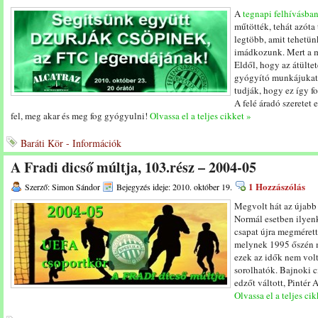
A
tegnapi felhívásba
műtötték, tehát azóta
legtöbb, amit tehetün
imádkozunk. Mert a m
Eldől, hogy az átülte
gyógyító munkájukat.
tudják, hogy ez így f
A felé áradó szeretet e
fel, meg akar és meg fog gyógyulni!
Olvassa el a teljes cikket »
Baráti Kör - Információk
A Fradi dicső múltja, 103.rész – 2004-05
1 Hozzászólás
Szerző: Simon Sándor
Bejegyzés ideje: 2010. október 19.
Megvolt hát az újabb
Normál esetben ilyenk
csapat újra megmérette
melynek 1995 őszén m
ezek az idők nem volt
sorolhatók. Bajnoki c
edzőt váltott, Pintér 
Olvassa el a teljes cik