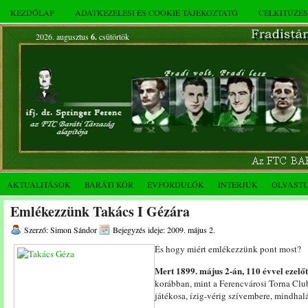
KEZDŐLAP
ADATKEZELÉSI ÉS COOKIE TÁJÉKOZTATÓ
CÉLKITŰZÉ
2026. augusztus
6.
csütörtök
AKTUALITÁSOK
BARÁTI KÖR
ÉVFORDULÓK
INTERJÚK
OLVAST
Emlékezzünk Takács I Gézára
Szerző: Simon Sándor
Bejegyzés ideje: 2009. május 2.
És hogy miért emlékezzünk pont most?
Mert 1899. május 2-án, 110 évvel ezelőtt
korábban, mint a Ferencvárosi Torna Clu
játékosa, ízig-vérig szívembere, mindhalá