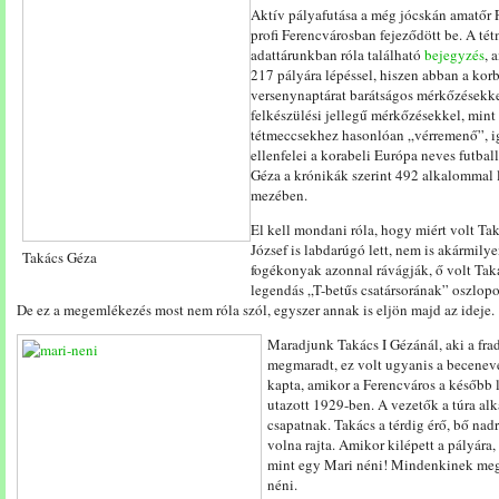
Aktív pályafutása a még jócskán amatőr
profi Ferencvárosban fejeződött be. A té
adattárunkban róla található
bejegyzés
, 
217 pályára lépéssel, hiszen abban a kor
versenynaptárat barátságos mérkőzésekke
felkészülési jellegű mérkőzésekkel, min
tétmeccsekhez hasonlóan „vérremenő”, ig
ellenfelei a korabeli Európa neves futbal
Géza a krónikák szerint 492 alkalommal l
mezében.
El kell mondani róla, hogy miért volt Tak
József is labdarúgó lett, nem is akármilye
Takács Géza
fogékonyak azonnal rávágják, ő volt Takác
legendás „T-betűs csatársorának” oszlopo
De ez a megemlékezés most nem róla szól, egyszer annak is eljön majd az ideje.
Maradjunk Takács I Gézánál, aki a fra
megmaradt, ez volt ugyanis a beceneve
kapta, amikor a Ferencváros a később 
utazott 1929-ben. A vezetők a túra alk
csapatnak. Takács a térdig érő, bő nad
volna rajta. Amikor kilépett a pályára,
mint egy Mari néni! Mindenkinek megt
néni.