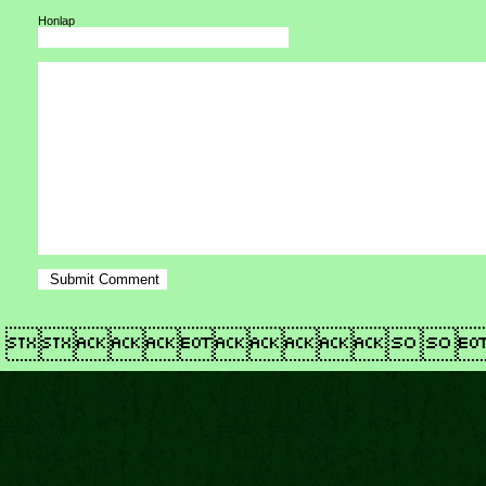
Honlap
