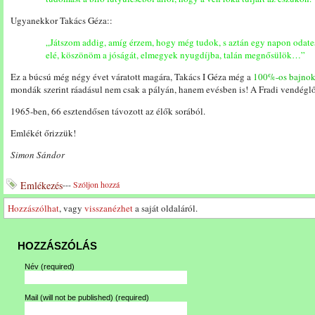
Ugyanekkor Takács Géza::
„Játszom addig, amíg érzem, hogy még tudok, s aztán egy napon odate
elé, köszönöm a jóságát, elmegyek nyugdíjba, talán megnősülök…”
Ez a búcsú még négy évet váratott magára, Takács I Géza még a
100%-os bajnok
mondák szerint ráadásul nem csak a pályán, hanem evésben is! A Fradi vendégl
1965-ben, 66 esztendősen távozott az élők sorából.
Emlékét őrizzük!
Simon Sándor
Emlékezés
---
Szóljon hozzá
Hozzászólhat
, vagy
visszanézhet
a saját oldaláról.
HOZZÁSZÓLÁS
Név
(required)
Mail (will not be published)
(required)