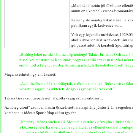
„Mari néni” aztán jól főzött, az ellenf
amint ez a korabeli vicces fotómontázs
Kemény, de mindig határtalanul lelke
publikum egyik kedvence volt.
Volt egy legendás mérkőzése, 1929.03.
ahol súlyos sérülést szenvedett, ám en
gólpasszt adott. A korabeli Sporthírlap 
„Boldog lehet az, aki látta az alig ténfergő Takács briliáns, Orth-szerű r
rössel kellett startolni Kohutnak, hogy azt góllá értékesítse. Mari néni
erőt öntött a Ferencvárosba. Szinte újjáéledt, lelkesedett és tüzelt. S í
Maga az érintett így emlékezett:
„Az öltözőben a fiúk körülfogtak, csókoltak, öleltek. Bukovi sírva fak
veszettül sajgott és lüktetett, de így is gyönyörű érzés volt.”
Takács Géza csontrepedéssel játszotta végig ezt a mérkőzést…
Az „öreg csont” azonban hamar összeforrott, s a kapitány június 2-án Szegeden m
korábban is idézett Sporthírlap ekkor így írt:
„Kemény játékos hírében áll. Mestere a csatárok ofszájdra állításának, 
a közönség felé, ha sikerült a beugratása és az ellenfél csatárai megl
tudomást a bíró fütyüléséből arról, hogy a vén róka túljárt az eszükön.