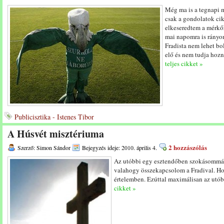
Még ma is a tegnapi m
csak a gondolatok cik
elkeseredtem a mérkőz
mai napomra is rányo
Fradista nem lehet bo
elő és nem tudja hozn
teljes cikket »
Publicisztika - Istenes Tibor
A Húsvét misztériuma
2 hozzászólás
Szerző: Simon Sándor
Bejegyzés ideje: 2010. április 4.
Az utóbbi egy esztendőben szokásommá v
valahogy összekapcsolom a Fradival. Hol
értelemben. Ezúttal maximálisan az utóbb
cikket »