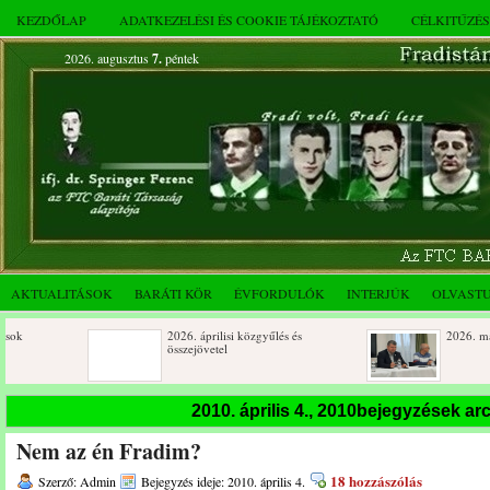
KEZDŐLAP
ADATKEZELÉSI ÉS COOKIE TÁJÉKOZTATÓ
CÉLKITŰZÉ
2026. augusztus
7.
péntek
AKTUALITÁSOK
BARÁTI KÖR
ÉVFORDULÓK
INTERJÚK
OLVAST
2026. áprilisi közgyűlés és
2026. márciusi össze
összejövetel
Születésnapi koszorúzások
Rendkívüli közgyűlé
2010. április 4., 2010bejegyzések a
novemberi összejöve
Nem az én Fradim?
Az FTC Baráti Kör 2025. októberi
összejövetel
18 hozzászólás
Szerző: Admin
Bejegyzés ideje: 2010. április 4.