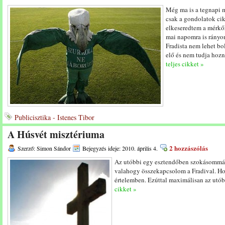
Még ma is a tegnapi m
csak a gondolatok cik
elkeseredtem a mérkőz
mai napomra is rányo
Fradista nem lehet bo
elő és nem tudja hozn
teljes cikket »
Publicisztika - Istenes Tibor
A Húsvét misztériuma
2 hozzászólás
Szerző: Simon Sándor
Bejegyzés ideje: 2010. április 4.
Az utóbbi egy esztendőben szokásommá v
valahogy összekapcsolom a Fradival. Hol
értelemben. Ezúttal maximálisan az utóbb
cikket »