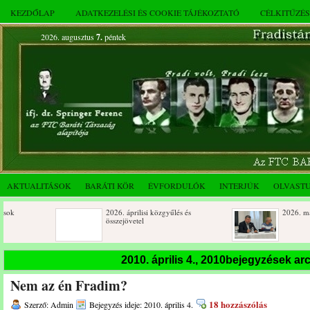
KEZDŐLAP
ADATKEZELÉSI ÉS COOKIE TÁJÉKOZTATÓ
CÉLKITŰZÉ
2026. augusztus
7.
péntek
AKTUALITÁSOK
BARÁTI KÖR
ÉVFORDULÓK
INTERJÚK
OLVAST
2026. áprilisi közgyűlés és
2026. márciusi össze
összejövetel
Születésnapi koszorúzások
Rendkívüli közgyűlé
2010. április 4., 2010bejegyzések a
novemberi összejöve
Nem az én Fradim?
Az FTC Baráti Kör 2025. októberi
összejövetel
18 hozzászólás
Szerző: Admin
Bejegyzés ideje: 2010. április 4.