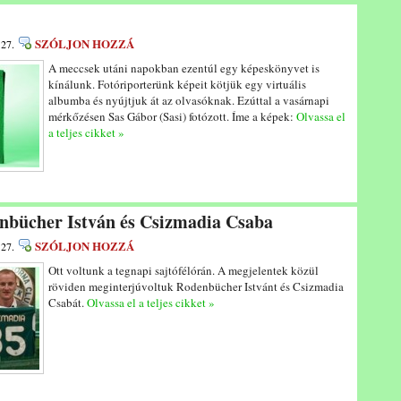
SZÓLJON HOZZÁ
 27.
A meccsek utáni napokban ezentúl egy képeskönyvet is
kínálunk. Fotóriporterünk képeit kötjük egy virtuális
albumba és nyújtjuk át az olvasóknak. Ezúttal a vasárnapi
mérkőzésen Sas Gábor (Sasi) fotózott. Íme a képek:
Olvassa el
a teljes cikket »
nbücher István és Csizmadia Csaba
SZÓLJON HOZZÁ
 27.
Ott voltunk a tegnapi sajtófélórán. A megjelentek közül
röviden meginterjúvoltuk Rodenbücher Istvánt és Csizmadia
Csabát.
Olvassa el a teljes cikket »