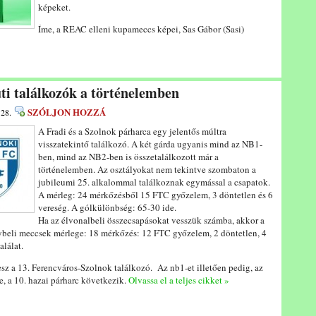
képeket.
Íme, a REAC elleni kupameccs képei, Sas Gábor (Sasi)
úti találkozók a történelemben
SZÓLJON HOZZÁ
 28.
A Fradi és a Szolnok párharca egy jelentős múltra
visszatekintő találkozó. A két gárda ugyanis mind az NB1-
ben, mind az NB2-ben is összetalálkozott már a
történelemben. Az osztályokat nem tekintve szombaton a
jubileumi 25. alkalommal találkoznak egymással a csapatok.
A mérleg: 24 mérkőzésből 15 FTC győzelem, 3 döntetlen és 6
vereség. A gólkülönbség: 65-30 ide.
Ha az élvonalbeli összecsapásokat vesszük számba, akkor a
lybeli meccsek mérlege: 18 mérkőzés: 12 FTC győzelem, 2 döntetlen, 4
lálat.
sz a 13. Ferencváros-Szolnok találkozó. Az nb1-et illetően pedig, az
, a 10. hazai párharc következik.
Olvassa el a teljes cikket »