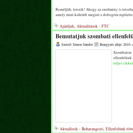
Reméljük, tetszik! Ahogy az eredmény is tetszhet
amely mint kiderült megint a dobogóra repítette
Ajánljuk
,
Aktualitások - FTC
Bemutatjuk szombati ellenfe
Szerző: Simon Sándor
Bejegyzés ideje: 2010. 
Szombaton 1
ellenfelünk
teljes cikket
Aktuálisok - Beharangozó
,
Ellenfelünk tör