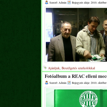
Szerző: Admin
Bejegyzés ideje: 2010. október
Ajánljuk
,
Beszélgetés szurkolókkal
Fotóalbum a REAC elleni mec
Szerző: Admin
Bejegyzés ideje: 2010. október