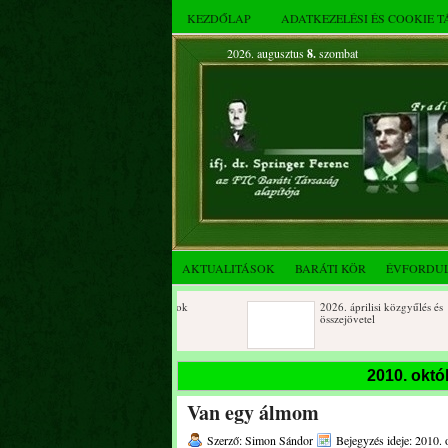
KEZDŐLAP
ADATKEZELÉSI ÉS COOKIE 
2026. augusztus
8.
szombat
AKTUALITÁSOK
BARÁTI KÖR
ÉVFORDU
Születésnapi koszorúzások
2026. áprilisi közgyűlés és
összejövetel
2025. decemberi évzáró
Születésnapi koszorúzások
2010. októ
összejövetel
Van egy álmom
Albert Flórián sírjának
Az FTC Baráti Kör 2025. októberi
megkoszorúzása
összejövetel
Szerző: Simon Sándor
Bejegyzés ideje: 2010. 