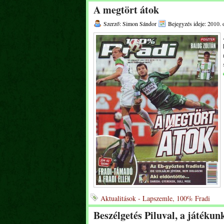
A megtört átok
Szerző: Simon Sándor
Bejegyzés ideje: 2010. 
Aktualitások - Lapszemle, 100% Fradi
Beszélgetés Piluval, a játékun