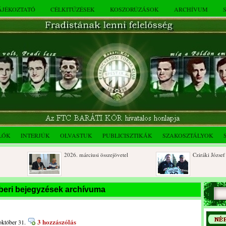
TÁJÉKOZTATÓ
CÉLKITŰZÉSEK
KOSZORÚZÁSOK
ARCHÍVUM
LÓK
INTERJÚK
OLVASTUK
PUBLICISZTIKÁK
SZAKOSZTÁLYOK
2026. márciusi összejövetel
Cziráki József 80 éves
Rendkívüli közgyűlés és a 2025.
Dálnoki József 90 éves
beri bejegyzések archívuma
novemberi összejövetel
3 hozzászólás
október 31.