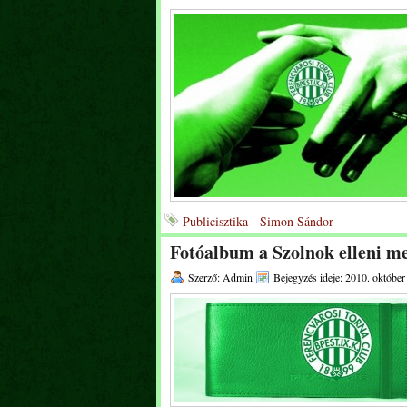
Publicisztika - Simon Sándor
Fotóalbum a Szolnok elleni me
Szerző: Admin
Bejegyzés ideje: 2010. október