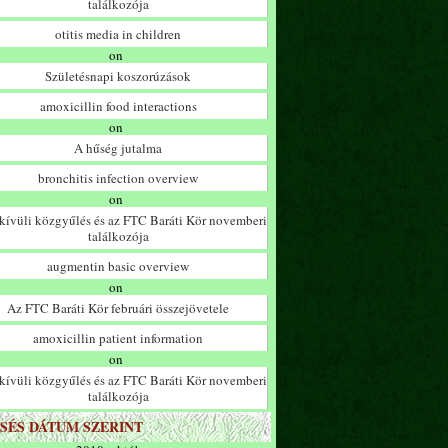
találkozója
otitis media in children
on
Születésnapi koszorúzások
amoxicillin food interactions
on
A hűség jutalma
bronchitis infection overview
on
ívüli közgyűlés és az FTC Baráti Kör novemberi
találkozója
augmentin basic overview
on
Az FTC Baráti Kör februári összejövetele
amoxicillin patient information
on
ívüli közgyűlés és az FTC Baráti Kör novemberi
találkozója
SÉS DÁTUM SZERINT