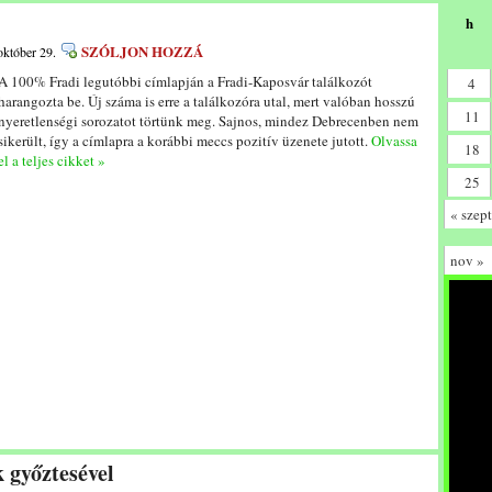
h
SZÓLJON HOZZÁ
október 29.
A 100% Fradi legutóbbi címlapján a Fradi-Kaposvár találkozót
4
harangozta be. Új száma is erre a találkozóra utal, mert valóban hosszú
11
nyeretlenségi sorozatot törtünk meg. Sajnos, mindez Debrecenben nem
sikerült, így a címlapra a korábbi meccs pozitív üzenete jutott.
Olvassa
18
el a teljes cikket »
25
« szept
nov »
k győztesével