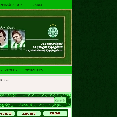
SZERZŐI JOGOK
FRADI.HU
SZURKOLÓK
TÖRTÉNELEM