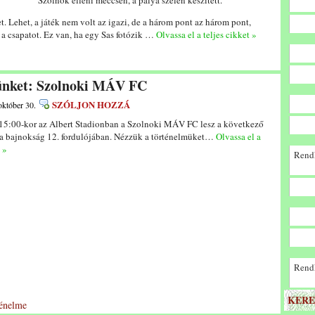
Szolnok elleni meccsen, a pálya szélén készített.
. Lehet, a játék nem volt az igazi, de a három pont az három pont,
 a csapatot. Ez van, ha egy Sas fotózik …
Olvassa el a teljes cikket »
lünket: Szolnoki MÁV FC
SZÓLJON HOZZÁ
október 30.
5:00-kor az Albert Stadionban a Szolnoki MÁV FC lesz a következő
 a bajnokság 12. fordulójában. Nézzük a történelmüket…
Olvassa el a
 »
Rendk
Rendk
KERE
ténelme