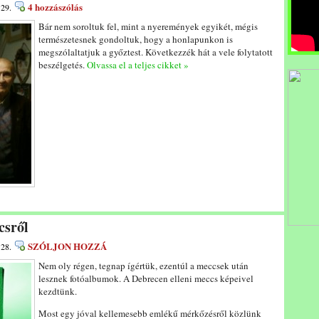
4 hozzászólás
 29.
Bár nem soroltuk fel, mint a nyeremények egyikét, mégis
természetesnek gondoltuk, hogy a honlapunkon is
megszólaltatjuk a győztest. Következzék hát a vele folytatott
beszélgetés.
Olvassa el a teljes cikket »
csről
SZÓLJON HOZZÁ
 28.
Nem oly régen, tegnap ígértük, ezentúl a meccsek után
lesznek fotóalbumok. A Debrecen elleni meccs képeivel
kezdtünk.
Most egy jóval kellemesebb emlékű mérkőzésről közlünk