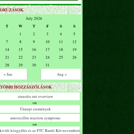
ZORÚZÁSOK
July 2026
T
W
T
F
S
S
1
2
3
4
5
7
8
9
10
11
12
14
15
16
17
18
19
21
22
23
24
25
26
28
29
30
31
< Jun
Aug >
TÓBBI HOZZÁSZÓLÁSOK
sinusitis ent overview
on
Ünnepi események
amoxicillin reaction symptoms
on
ívüli közgyűlés és az FTC Baráti Kör novemberi