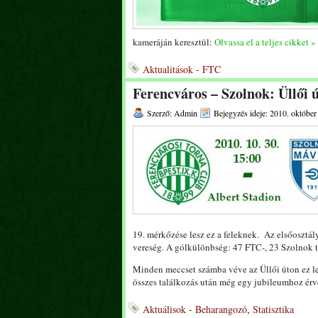
kameráján keresztül:
Olvassa el a teljes cikket »
Aktualitások - FTC
Ferencváros – Szolnok: Üllői 
Szerző: Admin
Bejegyzés ideje: 2010. október
19. mérkőzése lesz ez a feleknek. Az elsőosztá
vereség. A gólkülönbség: 47 FTC-, 23 Szolnok ta
Minden meccset számba véve az Üllői úton ez le
összes találkozás után még egy jubileumhoz érve
Aktuálisok - Beharangozó
,
Statisztika