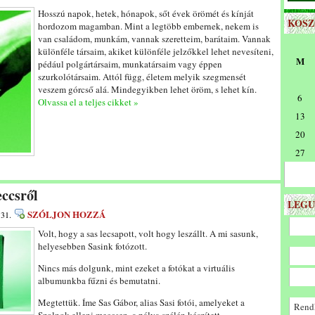
Hosszú napok, hetek, hónapok, sőt évek örömét és kínját
KOS
hordozom magamban. Mint a legtöbb embernek, nekem is
van családom, munkám, vannak szeretteim, barátaim. Vannak
különféle társaim, akiket különféle jelzőkkel lehet nevesíteni,
M
pédául polgártársaim, munkatársaim vagy éppen
szurkolótársaim. Attól függ, életem melyik szegmensét
veszem górcső alá. Mindegyikben lehet öröm, s lehet kín.
6
Olvassa el a teljes cikket »
13
20
27
ccsről
LEGU
SZÓLJON HOZZÁ
 31.
Volt, hogy a sas lecsapott, volt hogy leszállt. A mi sasunk,
helyesebben Sasink fotózott.
Nincs más dolgunk, mint ezeket a fotókat a virtuális
albumunkba fűzni és bemutatni.
Megtettük. Íme Sas Gábor, alias Sasi fotói, amelyeket a
Rendk