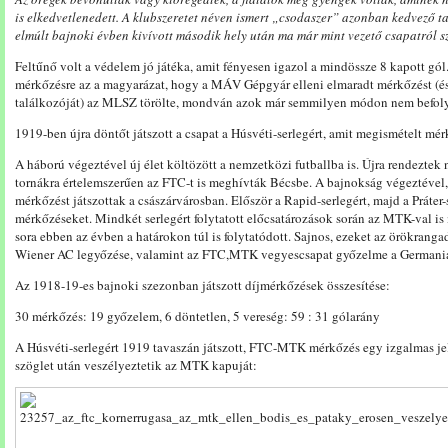
is elkedvetlenedett. A klubszeretet néven ismert „csodaszer” azonban kedvező t
elmúlt bajnoki évben kivívott második hely után ma már mint vezető csapatról s
Feltűnő volt a védelem jó játéka, amit fényesen igazol a mindössze 8 kapott gó
mérkőzésre az a magyarázat, hogy a MÁV Gépgyár elleni elmaradt mérkőzést (és
találkozóját) az MLSZ törölte, mondván azok már semmilyen módon nem befoly
1919-ben újra döntőt játszott a csapat a Húsvéti-serlegért, amit megismételt mé
A háború végeztével új élet költözött a nemzetközi futballba is. Újra rendeztek
tornákra értelemszerűen az FTC-t is meghívták Bécsbe. A bajnokság végeztével, 
mérkőzést játszottak a császárvárosban. Először a Rapid-serlegért, majd a Práter-
mérkőzéseket. Mindkét serlegért folytatott előcsatározások során az MTK-val 
sora ebben az évben a határokon túl is folytatódott. Sajnos, ezeket az örökranga
Wiener AC legyőzése, valamint az FTC,MTK vegyescsapat győzelme a Germania
Az 1918-19-es bajnoki szezonban játszott díjmérkőzések összesítése:
30 mérkőzés: 19 győzelem, 6 döntetlen, 5 vereség: 59 : 31 gólarány
A Húsvéti-serlegért 1919 tavaszán játszott, FTC-MTK mérkőzés egy izgalmas jel
szöglet után veszélyeztetik az MTK kapuját: