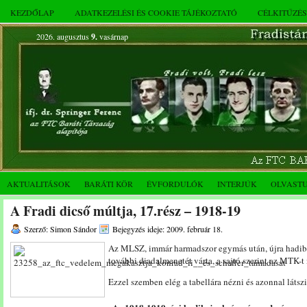
KEZDŐLAP
ADATKEZELÉSI ÉS COOKIE TÁJÉKOZTATÓ
CÉLKITŰZÉ
2026. augusztus
9.
vasárnap
AKTUALITÁSOK
BARÁTI KÖR
ÉVFORDULÓK
INTERJÚK
OLVAST
A Fradi dicső múltja, 17.rész – 1918-19
Szerző: Simon Sándor
Bejegyzés ideje: 2009. február 18.
Az MLSZ, immár harmadszor egymás után, újra hadib
további diadalmenetét várta, a sajtó szerint az MTK-t 
Ezzel szemben elég a tabellára nézni és azonnal látszi