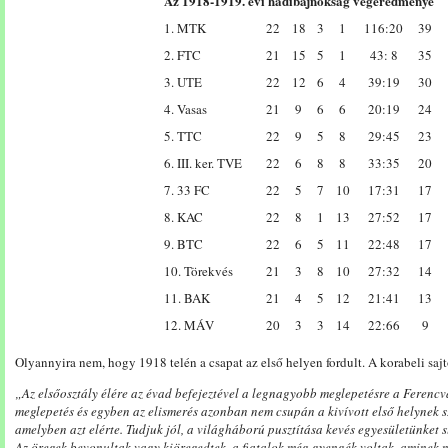
Az 1918-1919. évi hadibajnokság végeredménye
1. MTK
22
18
3
1
116:20
39
2. FTC
21
15
5
1
43: 8
35
3. UTE
22
12
6
4
39:19
30
4. Vasas
21
9
6
6
20:19
24
5. TTC
22
9
5
8
29:45
23
6. III. ker. TVE
22
6
8
8
33:35
20
7. 33 FC
22
5
7
10
17:31
17
8. KAC
22
8
1
13
27:52
17
9. BTC
22
6
5
11
22:48
17
10. Törekvés
21
3
8
10
27:32
14
11. BAK
21
4
5
12
21:41
13
12. MÁV
20
3
3
14
22:66
9
Olyannyira nem, hogy 1918 telén a csapat az első helyen fordult. A korabeli sajt
„Az elsőosztály élére az évad befejeztével a legnagyobb meglepetésre a Ferencv
meglepetés és egyben az elismerés azonban nem csupán a kivívott első helynek s
amelyben azt elérte. Tudjuk jól, a világháború pusztítása kevés egyesületünket s
Az öregek bevonultak vagy kiöregedtek, a fiatalok még gyengék voltak, aminek 