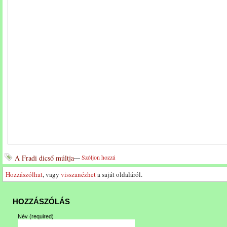
A Fradi dicső múltja
---
Szóljon hozzá
Hozzászólhat
, vagy
visszanézhet
a saját oldaláról.
HOZZÁSZÓLÁS
Név
(required)