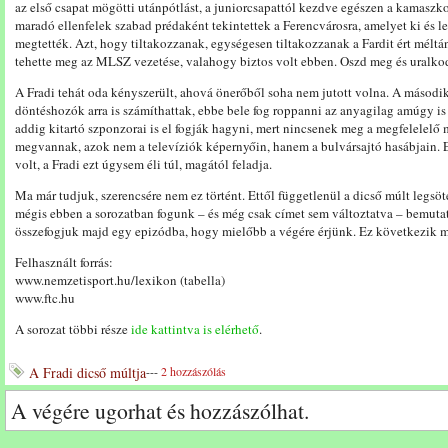
az első csapat mögötti utánpótlást, a juniorcsapattól kezdve egészen a kamaszk
maradó ellenfelek szabad prédaként tekintettek a Ferencvárosra, amelyet ki és le 
megtették. Azt, hogy tiltakozzanak, egységesen tiltakozzanak a Fardit ért méltán
tehette meg az MLSZ vezetése, valahogy biztos volt ebben. Oszd meg és uralko
A Fradi tehát oda kényszerült, ahová önerőből soha nem jutott volna. A második
döntéshozók arra is számíthattak, ebbe bele fog roppanni az anyagilag amúgy is 
addig kitartó szponzorai is el fogják hagyni, mert nincsenek meg a megfelelelő
megvannak, azok nem a televíziók képernyőin, hanem a bulvársajtó hasábjain. E
volt, a Fradi ezt úgysem éli túl, magától feladja.
Ma már tudjuk, szerencsére nem ez történt. Ettől függetlenül a dicső múlt legsö
mégis ebben a sorozatban fogunk – és még csak címet sem változtatva – bemutat
összefogjuk majd egy epizódba, hogy mielőbb a végére érjünk. Ez következik
Felhasznált forrás:
www.nemzetisport.hu/lexikon (tabella)
www.ftc.hu
A sorozat többi része
ide kattintva is elérhető
.
A Fradi dicső múltja
---
2 hozzászólás
A végére ugorhat és hozzászólhat.