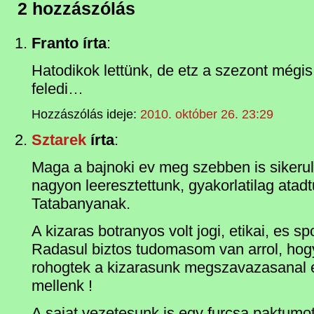
2 hozzászólás
Franto írta
:
Hatodikok lettünk, de etz a szezont mégi
feledi…
Hozzászólás ideje:
2010. október 26. 23:29
Sztarek
írta
:
Maga a bajnoki ev meg szebben is sikerul
nagyon leeresztettunk, gyakorlatilag atadt
Tatabanyanak.
A kizaras botranyos volt jogi, etikai, es sp
Radasul biztos tudomasom van arrol, ho
rohogtek a kizarasunk megszavazasanal es
mellenk !
A sajat vezetesunk is egy furcsa paktumot