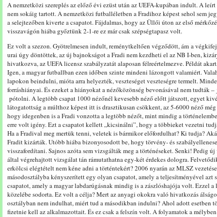
A nemzetközi szereplés az előző évi ezüst után az UEFA-kupában indult. A leírt
nem sokáig tartott. A nemzetközi futballéletben a Fradihoz képest sehol sem j
a selejtezőben kiverte a csapatot. Fájdalmas, hogy az Üllői úton az első mérkőzés
visszavágón hiába győztünk 2-1-re ez már csak szépségtapasz volt.
Ez volt a szezon. Gyötrelmesen indult, reménytkeltően végződött, ám a végkifej
urai úgy döntöttek, az új bajnokságot a Fradi nem kezdheti el az NB I-ben, kizá
hivatkozva, az UEFA licensz szabályzatát alaposan félreértelmezve. Példát akartak
Igen, a magyar futballban ezen időben szinte mindeni lázongott valamiért. Vala
lapokon beindulni, mióta arra helyezték, veszteséget veszteségre termelt. Mind
forráshiányai. És ezeket a hiányokat a nézőközönség bevonásával nem tudták –
pótolni. A legtöbb csapat 1000 nézőnél kevesebb néző előtt játszott, egyet kivév
látogatottság a múlthoz képest itt is drasztikusan csökkent, az 5-6000 néző mé
hogy idegenben is a Fradi vonzotta a legtöbb nézőt, mint mindig a történelembe
erre volt igény. Ezt a csapatot kellett „kicsinálni”, hogy a többieket vezetni t
Ha a Fradival meg mertük tenni, veletek is bármikor előfordulhat? Ki tudja? Akár, 
Fradit kizárták. Utóbb hiába bizonyosodott be, hogy törvény- és szabályellenese
visszafordítani. Sajnos azóta sem vizsgálták meg a történéseket. Senki! Pedig új
által végrehajtott vizsgálat tán rámutathatna egy-két érdekes dologra. Felvetődi
erkölcsi elégtételt nem kéne adni a történtekért? 2006 nyarán az MLSZ vezetése
másodosztályba kényszerített egy olyan csapatot, amely a teljesítményével azt
csapatot, amely a magyar labdarúgásnak mindig is a zászlóshajója volt. Ezzel 
közelébe sodorta. Ez volt a célja? Mert az anyagi okokra való hivatkozás álságo
osztályban nem indulhat, miért tud a másodikban indulni? Ahol adott esetben t
fizetnie kell az alkalmazottait. És ez csak a felszín volt. A folyamatok a mélyben