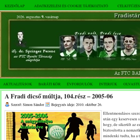
KEZDŐLAP
ADATKEZELÉSI ÉS COOKIE TÁJÉKOZTATÓ
CÉLKITŰZÉ
2026. augusztus
9.
vasárnap
AKTUALITÁSOK
BARÁTI KÖR
ÉVFORDULÓK
INTERJÚK
OLVAST
A Fradi dicső múltja, 104.rész – 2005-06
Szerző: Simon Sándor
Bejegyzés ideje: 2010. október 26.
Ellentmondásos szezon
után egy keservesen 
hogy, de sikerült az 
biztosította a nemzet
mindenki tudta, ha a 