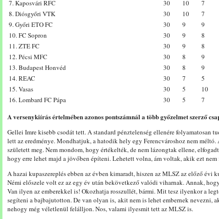
7. Kaposvári RFC
30
10
7
8. Diósgyőri VTK
30
10
7
9. Győri ETO FC
30
9
9
10. FC Sopron
30
9
8
11. ZTE FC
30
9
8
12. Pécsi MFC
30
8
9
13. Budapest Honvéd
30
8
9
14. REAC
30
7
5
15. Vasas
30
5
10
16. Lombard FC Pápa
30
5
7
A versenykiírás értelmében azonos pontszámnál a több győzelmet szerző csap
Gellei Imre kisebb csodát tett. A standard pénztelenség ellenére folyamatosan tu
lett az eredménye. Mondhatjuk, a hatodik hely egy Ferencvároshoz nem méltó. Á
született meg. Nem mondom, hogy értékelték, de nem lázongtak ellene, elfogadt
hogy erre lehet majd a jövőben építeni. Lehetett volna, ám voltak, akik ezt nem
A hazai kupaszereplés ebben az évben kimaradt, hiszen az MLSZ az előző évi kup
Némi előszele volt ez az egy év után bekövetkező valódi viharnak. Annak, hogy 
Van ilyen az emberekkel is! Okozhatja rosszullét, bármi. Mit tesz ilyenkor a l
segíteni a bajbajutotton. De van olyan is, akit nem is lehet embernek nevezni, 
nehogy még véletlenül felálljon. Nos, valami ilyesmit tett az MLSZ is.