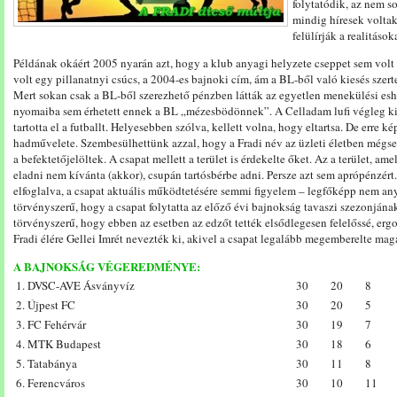
folytatódik, az nem so
mindig híresek voltak
felülírják a realitások
Példának okáért 2005 nyarán azt, hogy a klub anyagi helyzete cseppet sem vol
volt egy pillanatnyi csúcs, a 2004-es bajnoki cím, ám a BL-ből való kiesés szer
Mert sokan csak a BL-ből szerezhető pénzben látták az egyetlen menekülési es
nyomaiba sem érhetett ennek a BL „mézesbödönnek”. A Celladam lufi végleg ki
tartotta el a futballt. Helyesebben szólva, kellett volna, hogy eltartsa. De erre k
hadművelete. Szembesülhettünk azzal, hogy a Fradi név az üzleti életben mégs
a befektetőjelöltek. A csapat mellett a terület is érdekelte őket. Az a terület, am
eladni nem kívánta (akkor), csupán tartósbérbe adni. Persze azt sem aprópénzért.
elfoglalva, a csapat aktuális működtetésére semmi figyelem – legfőképp nem any
törvényszerű, hogy a csapat folytatta az előző évi bajnokság tavaszi szezonjána
törvényszerű, hogy ebben az esetben az edzőt tették elsődlegesen felelőssé, er
Fradi élére Gellei Imrét nevezték ki, akivel a csapat legalább megemberelte magá
A BAJNOKSÁG VÉGEREDMÉNYE:
1. DVSC-AVE Ásványvíz
30
20
8
2. Újpest FC
30
20
5
3. FC Fehérvár
30
19
7
4. MTK Budapest
30
18
6
5. Tatabánya
30
11
8
6. Ferencváros
30
10
11